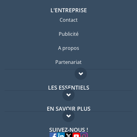
L'ENTREPRISE
Contact
Publicité
A propos
Partenariat
LES ESSENTIELS
Forum expatriés
EN SAVOIR PLUS
Guides pays
FAQ
Offres d'emploi
SUIVEZ-NOUS !
Experts