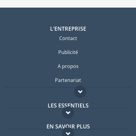
L'ENTREPRISE
Contact
Publicité
A propos
Partenariat
LES ESSENTIELS
Forum expatriés
EN SAVOIR PLUS
Guides pays