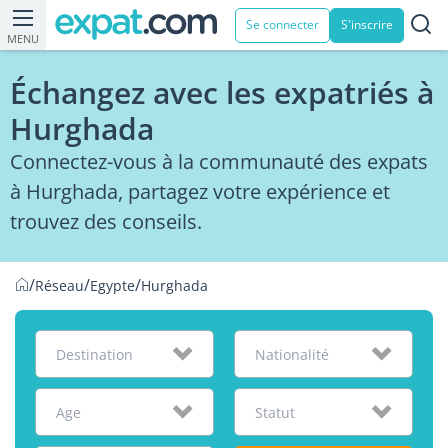
Se connecter
S'inscrire
MENU
Échangez avec les expatriés à
Hurghada
Connectez-vous à la communauté des expats
à Hurghada, partagez votre expérience et
trouvez des conseils.
/
/
/
Réseau
Egypte
Hurghada
Destination
Nationalité
Age
Statut