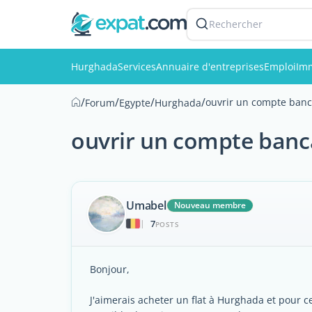
Rechercher
Hurghada
Services
Annuaire d'entreprises
Emploi
Imm
/
/
/
/
ouvrir un compte banc
Forum
Egypte
Hurghada
ouvrir un compte banc
Umabel
Nouveau membre
7
|
POSTS
Bonjour,
J'aimerais acheter un flat à Hurghada et pour cel