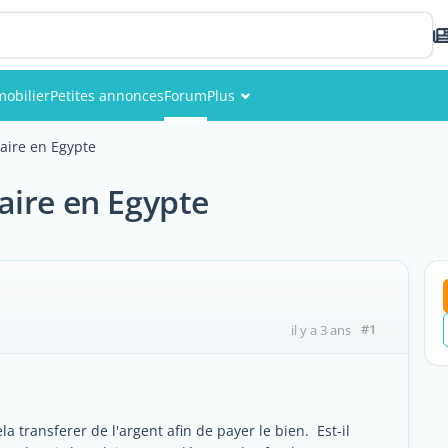
obilier
Petites annonces
Forum
Plus
Événements
aire en Egypte
Membres
aire en Egypte
Photos
#1
il y a 3 ans
a transferer de l'argent afin de payer le bien. Est-il