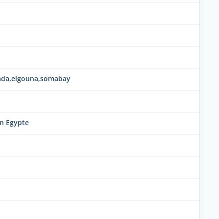
ada,elgouna,somabay
en Egypte