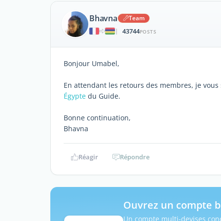
Bhavna
Team
43744
|
POSTS
Bonjour Umabel,
En attendant les retours des membres, je vous s
Égypte
du Guide.
Bonne continuation,
Bhavna
Réagir
Répondre
Ouvrez un compte b
Un compte multi-devises conç