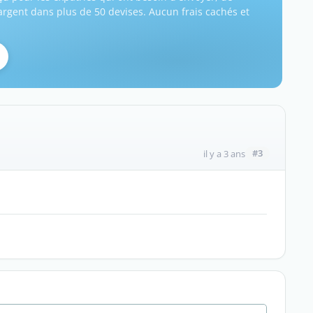
'argent dans plus de 50 devises. Aucun frais cachés et
#3
il y a 3 ans