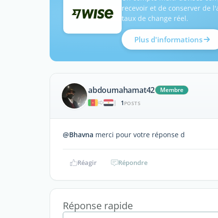
recevoir et de conserver de l
taux de change réel.
Plus d'informations
abdoumahamat42
Membre
1
|
POSTS
@Bhavna
merci pour votre réponse d
Réagir
Répondre
Réponse rapide