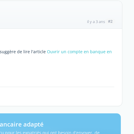
#2
il y a 3 ans
uggère de lire l'article
Ouvrir un compte en banque en
ancaire adapté
u pour les expatriés qui ont besoin d'envoyer, de