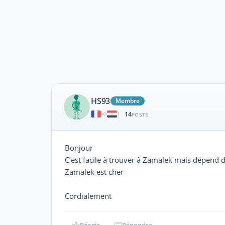
HS93
Membre
14
|
POSTS
Bonjour
C’est facile à trouver à Zamalek mais dépend d
Zamalek est cher
Cordialement