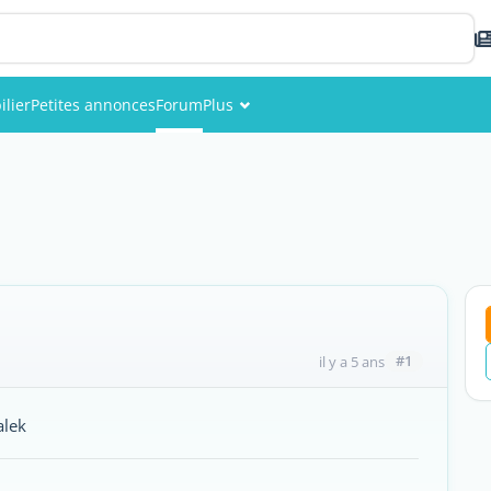
lier
Petites annonces
Forum
Plus
Événements
Membres
Photos
#1
il y a 5 ans
alek