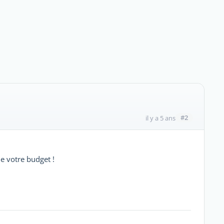
#2
il y a 5 ans
e votre budget !