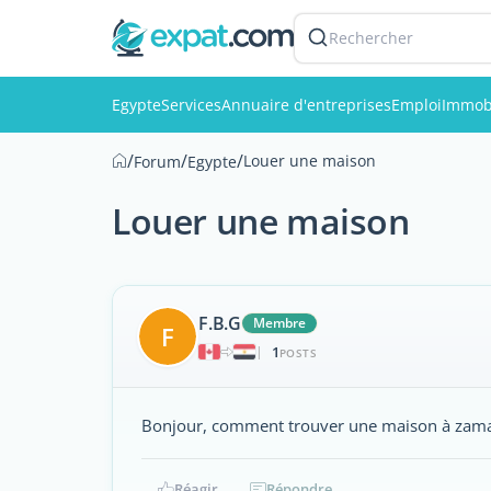
Rechercher
Egypte
Services
Annuaire d'entreprises
Emploi
Immobi
/
/
/
Louer une maison
Forum
Egypte
Louer une maison
F.B.G
Membre
F
1
|
POSTS
Bonjour, comment trouver une maison à zam
Réagir
Répondre