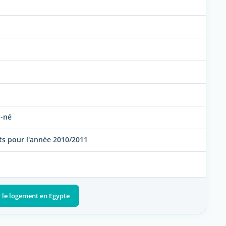
u-né
ts pour l'année 2010/2011
r le logement en Egypte