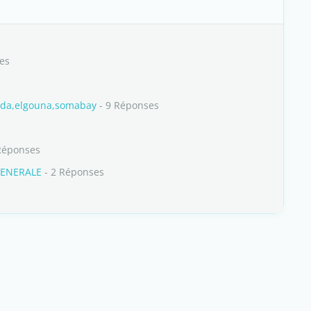
es
ada,elgouna,somabay
- 9 Réponses
Réponses
GENERALE
- 2 Réponses