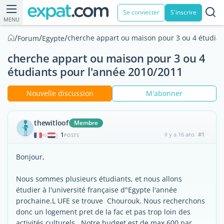
Se connecter
S'inscrire
MENU
/
/
/
cherche appart ou maison pour 3 ou 4 étudian
Forum
Egypte
cherche appart ou maison pour 3 ou 4
étudiants pour l'année 2010/2011
Nouvelle discussion
M'abonner
thewitloof
Membre
1
il y a 16 ans
#1
|
POSTS
Bonjour,
Nous sommes plusieurs étudiants, et nous allons
étudier à l'université française d"Egypte l'année
prochaine.L UFE se trouve Chourouk. Nous recherchons
donc un logement pret de la fac et pas trop loin des
activités culturels . Notre budget est de max 600 par