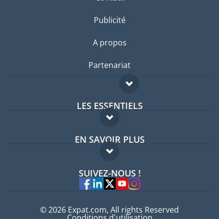
Publicité
A propos
Partenariat
LES ESSENTIELS
Forum expatriés
EN SAVOIR PLUS
Guides pays
FAQ
Offres d'emploi
SUIVEZ-NOUS !
Experts
© 2026 Expat.com, All rights Reserved
Conditions d'utilisation