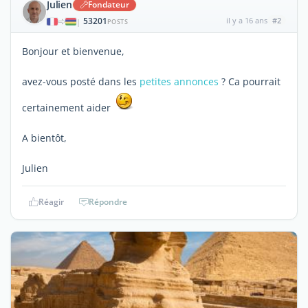
Julien
Fondateur
53201
il y a 16 ans
#2
|
POSTS
Bonjour et bienvenue,
avez-vous posté dans les
petites annonces
? Ca pourrait
certainement aider
A bientôt,
Julien
Réagir
Répondre