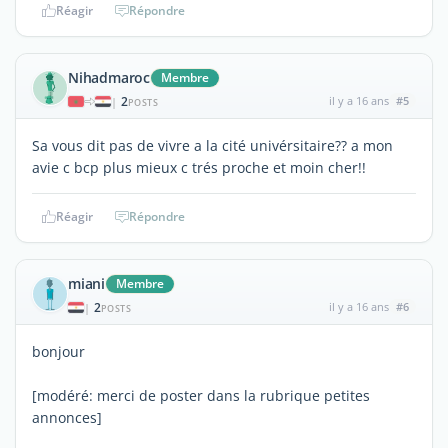
Réagir
Répondre
Nihadmaroc
Membre
2
il y a 16 ans
#5
|
POSTS
Sa vous dit pas de vivre a la cité univérsitaire?? a mon
avie c bcp plus mieux c trés proche et moin cher!!
Réagir
Répondre
miani
Membre
2
il y a 16 ans
#6
|
POSTS
bonjour
[modéré: merci de poster dans la rubrique petites
annonces]