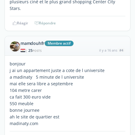
plusieurs ciné et le plus grand shopping Center City
Stars.
Réagir
Répondre
mamdouhfr
Membre actif
25
il y a 16 ans
#4
|
POSTS
bonjour
j ai un appartement juste a cote de l universite
a madinaty 5 minute de l universite
mai elle sera libre a septembre
104 metre carer
ca fait 300 euro vide
550 meuble
bonne journee
ah le site de quartier est
madinaty.com