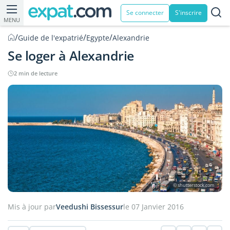
Se connecter
S'inscrire
MENU
/
/
/
Guide de l'expatrié
Egypte
Alexandrie
Se loger à Alexandrie
2 min de lecture
© shutterstock.com
Mis à jour par
Veedushi Bissessur
le 07 Janvier 2016