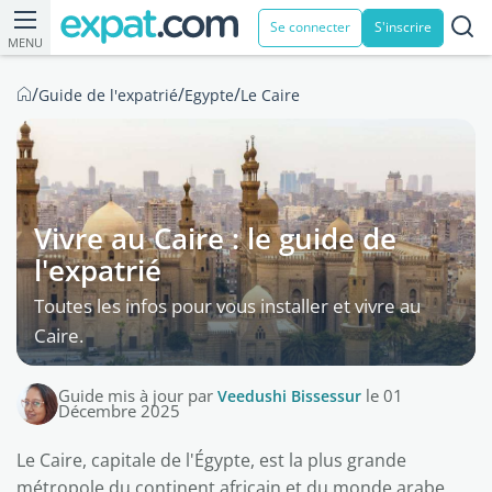
Se connecter
S'inscrire
MENU
/
/
/
Guide de l'expatrié
Egypte
Le Caire
Vivre au Caire : le guide de
l'expatrié
Toutes les infos pour vous installer et vivre au
Caire.
Guide mis à jour par
Veedushi Bissessur
le 01
Décembre 2025
Le Caire, capitale de l'Égypte, est la plus grande
métropole du continent africain et du monde arabe.