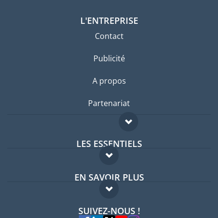
L'ENTREPRISE
Contact
Publicité
A propos
Partenariat
LES ESSENTIELS
Forum expatriés
EN SAVOIR PLUS
Guides pays
FAQ
Offres d'emploi
SUIVEZ-NOUS !
Experts