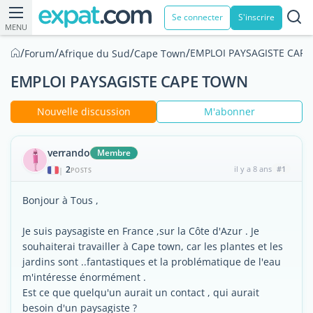
Se connecter
S'inscrire
MENU
/
/
/
/
EMPLOI PAYSAGISTE CAP
Forum
Afrique du Sud
Cape Town
EMPLOI PAYSAGISTE CAPE TOWN
Nouvelle discussion
M'abonner
verrando
Membre
2
il y a 8 ans
#1
|
POSTS
Bonjour à Tous ,
Je suis paysagiste en France ,sur la Côte d'Azur . Je
souhaiterai travailler à Cape town, car les plantes et les
jardins sont ..fantastiques et la problématique de l'eau
m'intéresse énormément .
Est ce que quelqu'un aurait un contact , qui aurait
besoin d'un paysagiste ?