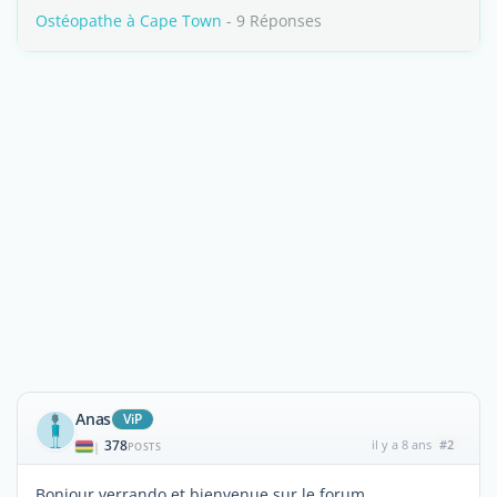
Ostéopathe à Cape Town
- 9 Réponses
Anas
ViP
378
il y a 8 ans
#2
|
POSTS
Bonjour verrando et bienvenue sur le forum.