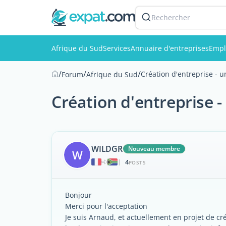
Rechercher
Afrique du Sud
Services
Annuaire d'entreprises
Empl
/
/
/
Création d'entreprise - 
Forum
Afrique du Sud
Création d'entreprise 
WILDGR
Nouveau membre
W
4
|
POSTS
Bonjour
Merci pour l'acceptation
Je suis Arnaud, et actuellement en projet de cr