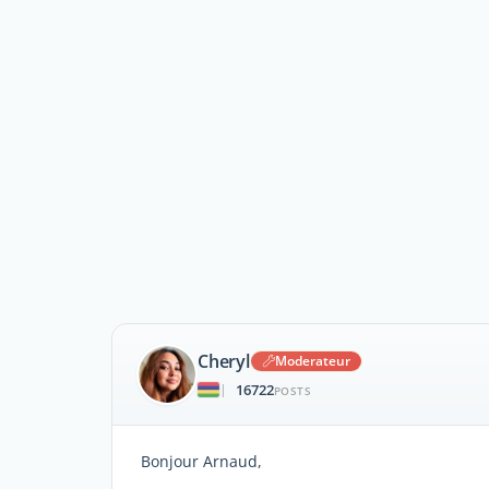
Cheryl
Moderateur
16722
|
POSTS
Bonjour Arnaud,