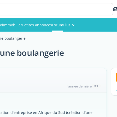
oi
Immobilier
Petites annonces
Forum
Plus
Événements
une boulangerie
Membres
- une boulangerie
Photos
#1
l'année dernière
éation d'entreprise en Afrique du Sud (création d'une