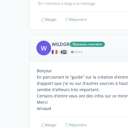
👍
1 membre a réagi à ce message
Réagir
Répondre
WILDGR
Nouveau membre
W
4
|
POSTS
Bonjour
En parcourant le "guide" sur la création d'entr
d'apport que j'ai vu sur d'autres sources à haut
semble d'ailleurs très important.
Certains d'entre vous ont des infos sur ce min
Merci
Arnaud
Réagir
Répondre