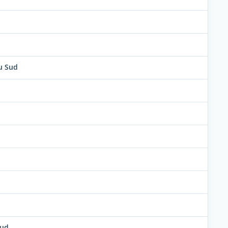
u Sud
sud