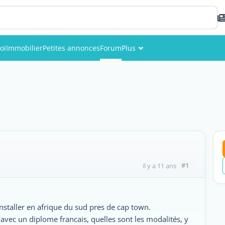
oi
Immobilier
Petites annonces
Forum
Plus
Événements
Membres
Photos
#1
il y a 11 ans
'installer en afrique du sud pres de cap town.
cé avec un diplome francais, quelles sont les modalités, y