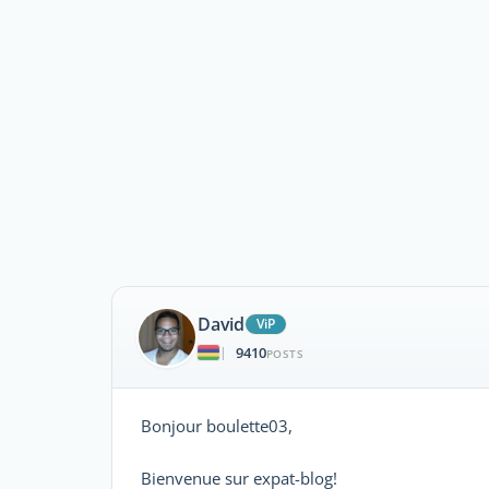
David
ViP
9410
|
POSTS
Bonjour boulette03,
Bienvenue sur expat-blog!