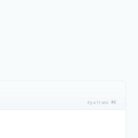
#2
il y a 11 ans