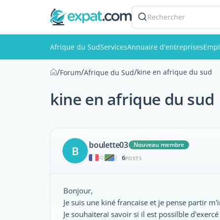
Rechercher
Afrique du Sud
Services
Annuaire d'entreprises
Empl
/
/
/
kine en afrique du sud
Forum
Afrique du Sud
kine en afrique du sud
boulette03
Nouveau membre
B
6
|
POSTS
Bonjour,
Je suis une kiné francaise et je pense partir m
Je souhaiterai savoir si il est possilble d'exer