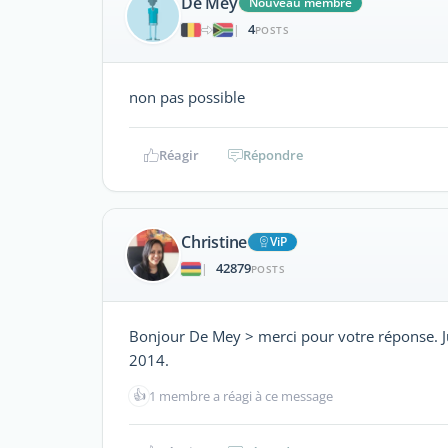
De Mey
Nouveau membre
4
|
POSTS
non pas possible
Réagir
Répondre
Christine
ViP
42879
|
POSTS
Bonjour De Mey > merci pour votre réponse. Jus
2014.
👍
1 membre a réagi à ce message