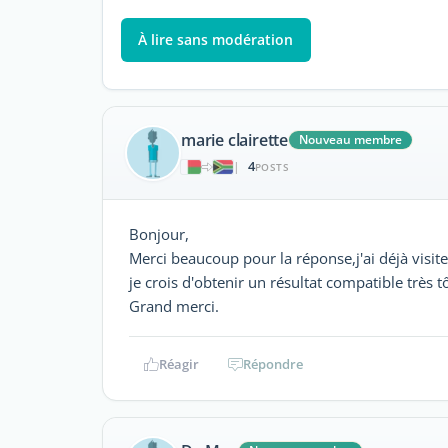
À lire sans modération
marie clairette
Nouveau membre
4
|
POSTS
Bonjour,
Merci beaucoup pour la réponse,j'ai déjà visite l
je crois d'obtenir un résultat compatible très tô
Grand merci.
Réagir
Répondre