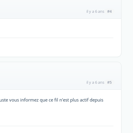
#4
il y a 6 ans
#5
il y a 6 ans
te vous informez que ce fil n'est plus actif depuis