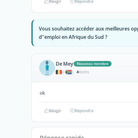
Réagir
Répondre
Vous souhaitez accéder aux meilleures op
d''emploi en Afrique du Sud ?
De Mey
Nouveau membre
4
|
POSTS
ok
Réagir
Répondre
Réponse rapide