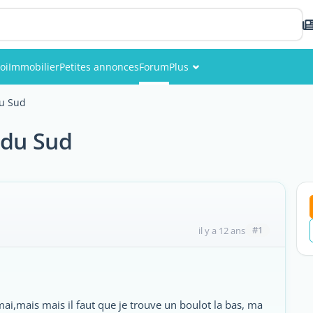
oi
Immobilier
Petites annonces
Forum
Plus
Événements
du Sud
Membres
 du Sud
Photos
#1
il y a 12 ans
mai,mais mais il faut que je trouve un boulot la bas, ma