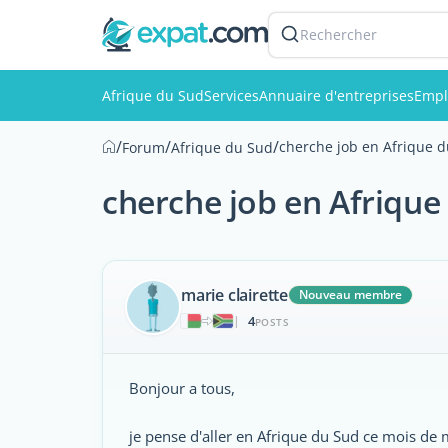
Rechercher
Afrique du Sud
Services
Annuaire d'entreprises
Empl
/
/
/
cherche job en Afrique 
Forum
Afrique du Sud
cherche job en Afrique
marie clairette
Nouveau membre
4
|
POSTS
Bonjour a tous,
je pense d'aller en Afrique du Sud ce mois de 