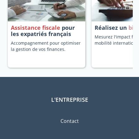
Assistance fiscale
pour
Réalisez un
bila
les expatriés français
Mesurez l'impact fisc
Accompagnement pour optimiser
mobilité internationa
la gestion de vos finances.
L'ENTREPRISE
Contact