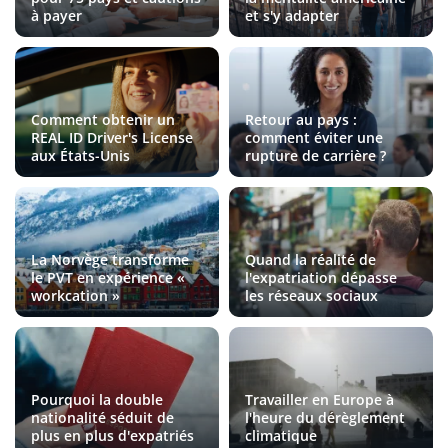
à payer
et s'y adapter
Comment obtenir un
Retour au pays :
REAL ID Driver's License
comment éviter une
aux États-Unis
rupture de carrière ?
La Norvège transforme
Quand la réalité de
le PVT en expérience «
l'expatriation dépasse
workcation »
les réseaux sociaux
Pourquoi la double
Travailler en Europe à
nationalité séduit de
l'heure du dérèglement
plus en plus d'expatriés
climatique