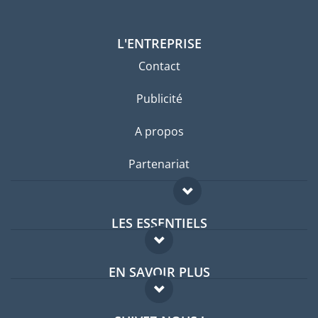
L'ENTREPRISE
Contact
Publicité
A propos
Partenariat
LES ESSENTIELS
Forum expatriés
EN SAVOIR PLUS
Guides pays
FAQ
Offres d'emploi