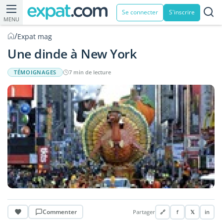
Se connecter
S'inscrire
MENU
/
Expat mag
Une dinde à New York
TÉMOIGNAGES
7 min de lecture
Commenter
Partager
🔗
f
𝕏
in