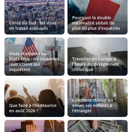
Pourquoi la double
Corée du Sud : les visas
nationalité séduit de
de travail assouplis
plus en plus d'expatriés
Visas étudiants aux
États-Unis : les nouvelles
Travailler en Europe à
restrictions qui
l'heure du dérèglement
inquiètent
climatique
Comment choisir où
Que faire à l'île Maurice
élever ses enfants à
en août 2026 ?
l'étranger