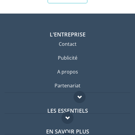
L'ENTREPRISE
Contact
Publicité
A propos
Partenariat
LES ESSENTIELS
Forum expatriés
EN SAVOIR PLUS
Guides pays