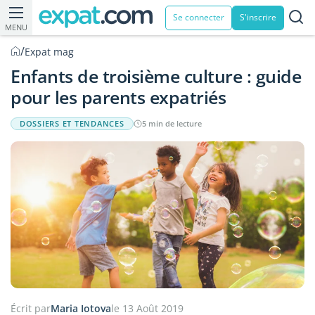
Se connecter
S'inscrire
MENU
/
Expat mag
Enfants de troisième culture : guide
pour les parents expatriés
DOSSIERS ET TENDANCES
5 min de lecture
Écrit par
Maria Iotova
le 13 Août 2019