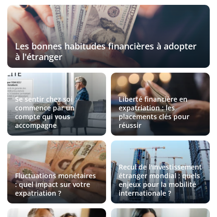
Les bonnes habitudes financières à adopter
à l'étranger
Se sentir chez soi
Liberté financière en
commence par un
expatriation : les
compte qui vous
placements clés pour
accompagne
réussir
Recul de l'investissement
Fluctuations monétaires
étranger mondial : quels
: quel impact sur votre
enjeux pour la mobilité
expatriation ?
internationale ?