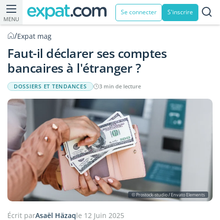
Se connecter
S'inscrire
MENU
/
Expat mag
Faut-il déclarer ses comptes
bancaires à l'étranger ?
DOSSIERS ET TENDANCES
3 min de lecture
© Prostock-studio / Envato Elements
Écrit par
Asaël Häzaq
le 12 Juin 2025