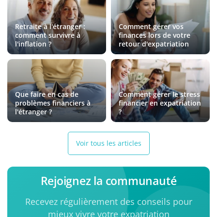
Retraite à l'étranger :
Comment gérer vos
comment survivre à
finances lors de votre
l'inflation ?
retour d'expatriation
Que faire en cas de
Comment gérer le stress
problèmes financiers à
financier en expatriation
l'étranger ?
?
Voir tous les articles
Rejoignez la communauté
Recevez régulièrement des conseils pour
mieux vivre votre expatriation