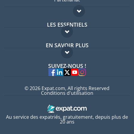
LES ESSENTIELS
Forum expatriés
EN SAVOIR PLUS
Guides pays
FAQ
Offres d'emploi
SUIVEZ-NOUS !
Experts
© 2026 Expat.com, All rights Reserved
Conditions d'utilisation
Au service des expatriés, gratuitement, depuis plus de
20 ans