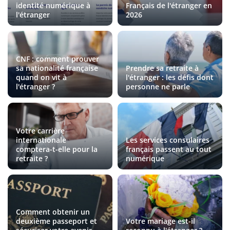
identité numérique à
Français de l'étranger en
l'étranger
2026
CNF : comment prouver
sa nationalité française
Prendre sa retraite à
quand on vit à
l'étranger : les défis dont
l'étranger ?
personne ne parle
Votre carrière
internationale
Les services consulaires
comptera-t-elle pour la
français passent au tout
retraite ?
numérique
Comment obtenir un
deuxième passeport et
Votre mariage est-il