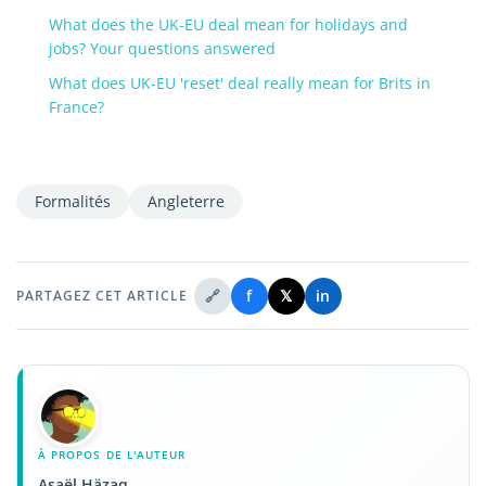
What does the UK-EU deal mean for holidays and
jobs? Your questions answered
What does UK-EU 'reset' deal really mean for Brits in
France?
Formalités
Angleterre
🔗
f
𝕏
in
PARTAGEZ CET ARTICLE
À PROPOS DE L'AUTEUR
Asaël Häzaq