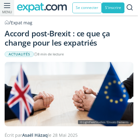
Se connecter
S'inscrire
MENU
/
Expat mag
Accord post-Brexit : ce que ça
change pour les expatriés
ACTUALITÉS
8 min de lecture
© LightFieldStudios / Envato Elements
Écrit par
Asaël Häzaq
le 28 Mai 2025