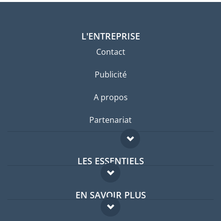
L'ENTREPRISE
Contact
Publicité
A propos
Partenariat
LES ESSENTIELS
Forum expatriés
EN SAVOIR PLUS
Guides pays
FAQ