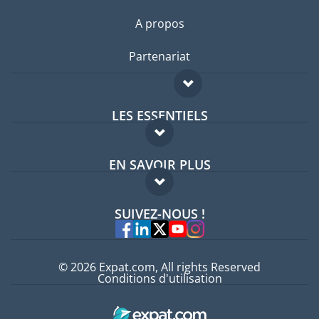
A propos
Partenariat
LES ESSENTIELS
Forum expatriés
EN SAVOIR PLUS
Guides pays
FAQ
Offres d'emploi
SUIVEZ-NOUS !
Experts
© 2026 Expat.com, All rights Reserved
Conditions d'utilisation