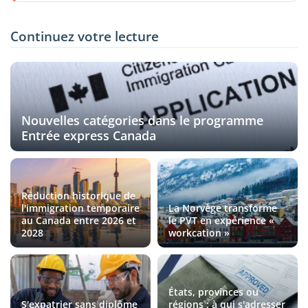
Continuez votre lecture
Nouvelles catégories dans le programme
Entrée express Canada
Réduction historique de
l'immigration temporaire
La Norvège transforme
au Canada entre 2026 et
le PVT en expérience «
2028
workcation »
États, provinces ou
S'expatrier sans diplôme
régions : à qui s'adresser