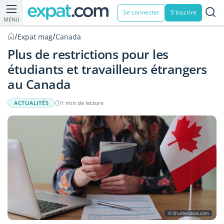
Se connecter
S'inscrire
MENU
/
/
Expat mag
Canada
Plus de restrictions pour les
étudiants et travailleurs étrangers
au Canada
ACTUALITÉS
1 min de lecture
© Shutterstock.com