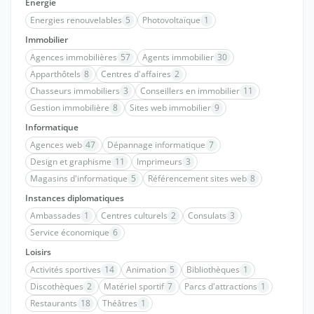
Energie
Energies renouvelables
5
Photovoltaïque
1
Immobilier
Agences immobilières
57
Agents immobilier
30
Apparthôtels
8
Centres d'affaires
2
Chasseurs immobiliers
3
Conseillers en immobilier
11
Gestion immobilière
8
Sites web immobilier
9
Informatique
Agences web
47
Dépannage informatique
7
Design et graphisme
11
Imprimeurs
3
Magasins d'informatique
5
Référencement sites web
8
Instances diplomatiques
Ambassades
1
Centres culturels
2
Consulats
3
Service économique
6
Loisirs
Activités sportives
14
Animation
5
Bibliothèques
1
Discothèques
2
Matériel sportif
7
Parcs d'attractions
1
Restaurants
18
Théâtres
1