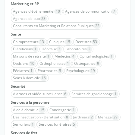
Marketing et RP
Agences d'événementiel
10
Agences de communication
7
Agences de pub
23
Consultants en Marketing et Relations Publiques
23
Santé
Chiropracteurs
13
Cliniques
15
Dentistes
53
Diététiciens
1
Hôpitaux
3
Laboratoires
2
Maisons de retraite
1
Médecins
4
Ophtalmologistes
1
Opticiens
10
Orthophonistes
1
Ostéopathes
9
Pédiatres
1
Pharmacies
5
Psychologues
19
Soins à domicile
15
Sécurité
Alarmes et vidéo-surveillance
6
Services de gardiennage
1
Services à la personne
Aide à domicile
15
Conciergerie
1
Désinsectisation - Dératisation
8
Jardiniers
2
Ménage
29
Serruriers
1
Services funéraires
5
Services de fret