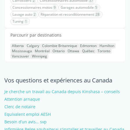
Carrossiers
2
Concessionnaires automobile
37
Concessionnaires motos
9
Garages automobile
5
Lavage auto
2
Réparation et reconditionnement
28
Tuning
1
Parcourir par destinations
Alberta
Calgary
Colombie Britannique
Edmonton
Hamilton
Mississauga
Montréal
Ontario
Ottawa
Québec
Toronto
Vancouver
Winnipeg
Vos questions et expériences au Canada
Je cherche un travail au Canada depuis Kinshasa – conseils
Attention arnaque
Clerc de notaire
Equivalent emploi AESH
Besoin d’un avis… svp
Infirmière Belge souhaiterai s'installer et travailler au Canada