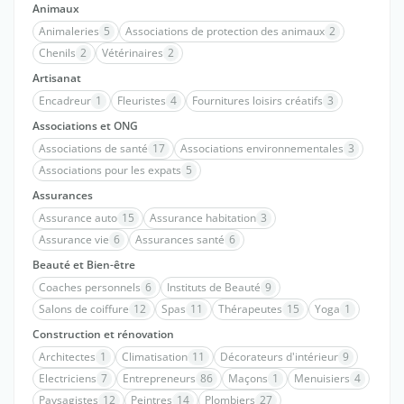
Animaux
Animaleries
5
Associations de protection des animaux
2
Chenils
2
Vétérinaires
2
Artisanat
Encadreur
1
Fleuristes
4
Fournitures loisirs créatifs
3
Associations et ONG
Associations de santé
17
Associations environnementales
3
Associations pour les expats
5
Assurances
Assurance auto
15
Assurance habitation
3
Assurance vie
6
Assurances santé
6
Beauté et Bien-être
Coaches personnels
6
Instituts de Beauté
9
Salons de coiffure
12
Spas
11
Thérapeutes
15
Yoga
1
Construction et rénovation
Architectes
1
Climatisation
11
Décorateurs d'intérieur
9
Electriciens
7
Entrepreneurs
86
Maçons
1
Menuisiers
4
Paysagistes
12
Peintres
14
Plombiers
27