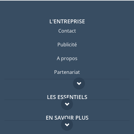
L'ENTREPRISE
Contact
Publicité
A propos
Partenariat
LES ESSENTIELS
Forum expatriés
EN SAVOIR PLUS
Guides pays
FAQ