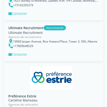
1425 Stanley St Montreal, Quebec H3A 1P4 Canada, Montréal, Québec
+15142265274
Contacter
Ultimate Recruitment
Recommandé
Ultimate Recruitment
Agences de recrutement
10060 Jasper Avenue, Rice Howard Place, Tower 3, 506, Alberta
+17809648529
Contacter
Préférence Estrie
Caroline Manseau
Agences de relocation