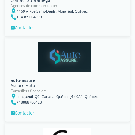
Contact Supramega
Agences de communication
4169 A Rue Saint-Denis, Montréal, Québec
+14385004999
Contacter
auto-assure
Assure Auto
Conseillers financiers
Longueuil, QC, Canada, Québec J4K 0A1, Québec
+18888780423
Contacter