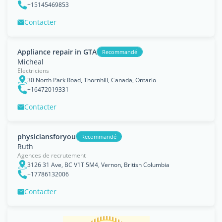
+15145469853
Contacter
Appliance repair in GTA
Recommandé
Micheal
Electriciens
30 North Park Road, Thornhill, Canada, Ontario
+16472019331
Contacter
physiciansforyou
Recommandé
Ruth
Agences de recrutement
3126 31 Ave, BC V1T 5M4, Vernon, British Columbia
+17786132006
Contacter