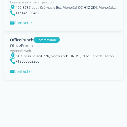
Consultants en immigration
402-3737 boul. Crémazie Est, Montréal QC H1Z 2K4, Montréal, Québec
+15145330482
Contacter
OfficePunch
Recommandé
OfficePunch
Agences web
61 Alness St Unit 226, North York, ON M3J 2H2, Canada, Toronto, Ontario
+18666603266
Contacter