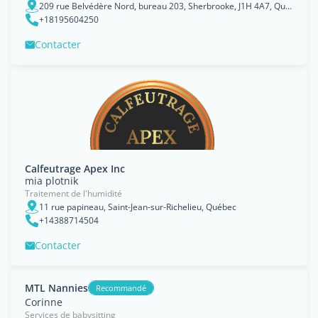
209 rue Belvédère Nord, bureau 203, Sherbrooke, J1H 4A7, Québec
+18195604250
Contacter
Calfeutrage Apex Inc
mia plotnik
Traitement de l'humidité
11 rue papineau, Saint-Jean-sur-Richelieu, Québec
+14388714504
Contacter
MTL Nannies
Recommandé
Corinne
Services de babysitting