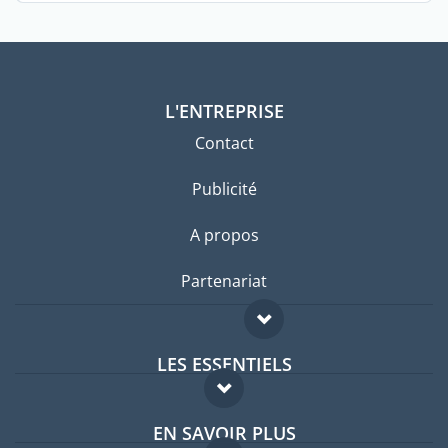
L'ENTREPRISE
Contact
Publicité
A propos
Partenariat
LES ESSENTIELS
Forum expatriés
EN SAVOIR PLUS
Guides pays