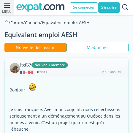
Se connecter
S'inscrire
MENU
/
/
/
Equivalent emploi AESH
Forum
Canada
Equivalent emploi AESH
Nouvelle discussion
M'abonner
ltcf67
Nouveau membre
3
il y a 5 ans
#1
|
POSTS
Bonjour
Je suis française. Avec mon conjoint, nous réfléchissons
sérieusement à un déménagement au Québec dans les
années à venir. C’est un projet qui n’en est qu’à
l’ébauche.