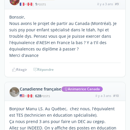
1
il y a 3 ans
#9
|
POSTS
Bonsoir,
Nous avons le projet de partir au Canada (Montréal). Je
suis psy pour enfant spécialisé dans le tdah, hpi et
trouble dys. Pensez vous que je puisse exercer dans
l'équivalence d'AESH en France la bas ? Y a t'il des
équivalences ou diplôme à passer ?
Merci d'avance
Réagir
Répondre
Canadienne française
Animatrice Canada
628
il y a 3 ans
#10
|
POSTS
Bonjour Manu LS. Au Québec, chez nous, l'équivalent
est TES (technicien en éducation spécialisée).
Ça nous prend 3 ans pour faire un DEC au cegep.
Allez sur INDEED. On y affiche des postes en éducation