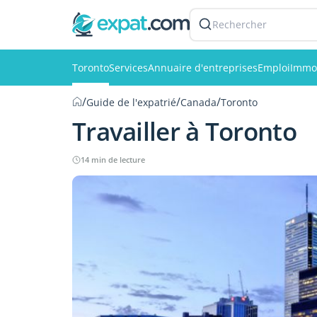
Rechercher
Toronto
Services
Annuaire d'entreprises
Emploi
Immob
/
/
/
Guide de l'expatrié
Canada
Toronto
Travailler à Toronto
14 min de lecture