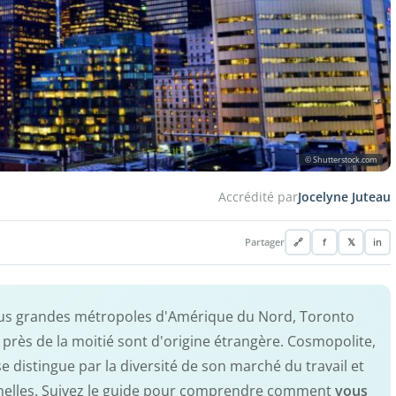
© Shutterstock.com
Accrédité par
Jocelyne Juteau
Partager
🔗
f
𝕏
in
 plus grandes métropoles d'Amérique du Nord, Toronto
t près de la moitié sont d'origine étrangère. Cosmopolite,
e distingue par la diversité de son marché du travail et
nnelles. Suivez le guide pour comprendre comment
vous