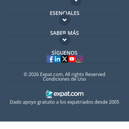
ESENCIALES
Foro para expatriados
SABER MÁS
Guía para expatriados
FAQ
Trabajos en el extranjero
SÍGUENOS
Expertos
© 2026 Expat.com, All rights Reserved
Condiciones de Uso
Dado apoyo gratuito a los expatriados desde 2005