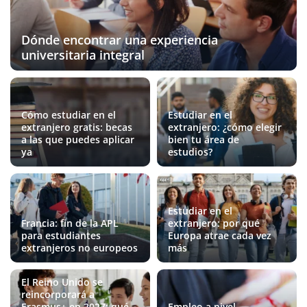
Dónde encontrar una experiencia
universitaria integral
Cómo estudiar en el
Estudiar en el
extranjero gratis: becas
extranjero: ¿cómo elegir
a las que puedes aplicar
bien tu área de
ya
estudios?
Estudiar en el
Francia: fin de la APL
extranjero: por qué
para estudiantes
Europa atrae cada vez
extranjeros no europeos
más
El Reino Unido se
reincorporará a
Erasmus+ en 2027: qué
Empleo a nivel