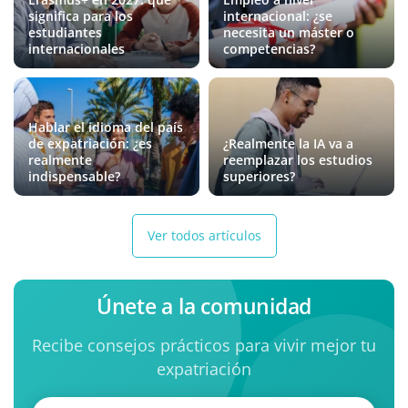
significa para los
internacional: ¿se
estudiantes
necesita un máster o
internacionales
competencias?
Hablar el idioma del país
de expatriación: ¿es
¿Realmente la IA va a
realmente
reemplazar los estudios
indispensable?
superiores?
Ver todos artículos
Únete a la comunidad
Recibe consejos prácticos para vivir mejor tu
expatriación