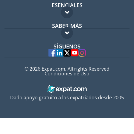
ESENCIALES
Foro para expatriados
SABER MÁS
Guía para expatriados
FAQ
Trabajos en el extranjero
SÍGUENOS
Expertos
© 2026 Expat.com, All rights Reserved
Condiciones de Uso
Dado apoyo gratuito a los expatriados desde 2005