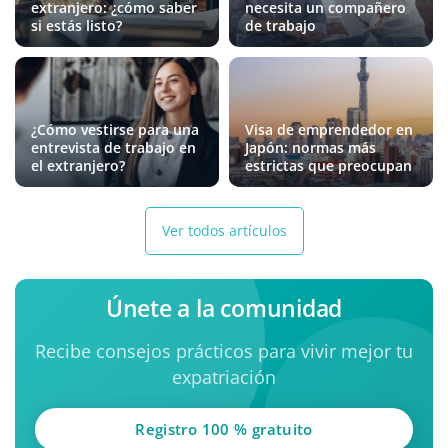
extranjero: ¿cómo saber
necesita un compañero
si estás listo?
de trabajo
¿Cómo vestirse para una
Visa de emprendedor en
entrevista de trabajo en
Japón: normas más
el extranjero?
estrictas que preocupan
Ver todos artículos
Únete a la comunidad
Recibe consejos prácticos para vivir mejor tu
expatriación
Registro 100 % gratuito