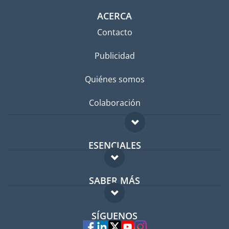
ACERCA
Contacto
Publicidad
Quiénes somos
Colaboración
ESENCIALES
Foro para expatriados
SABER MÁS
Guía para expatriados
FAQ
Trabajos en el extranjero
SÍGUENOS
Expertos