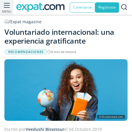
Conectarse
Registrase
MENU
/
Expat magazine
Voluntariado internacional: una
experiencia gratificante
RECOMENDACIONES
4 min de lectura
© Shutterstock.com
Escrito por
Veedushi Bissessur
el 04 Octubre 2019