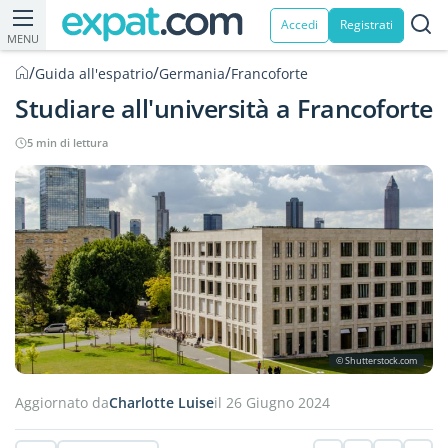
Accedi
Registrati
MENU
/
/
/
Guida all'espatrio
Germania
Francoforte
Studiare all'università a Francoforte
5 min di lettura
© Shutterstock.com
Aggiornato da
Charlotte Luise
il 26 Giugno 2024