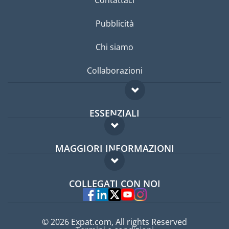
Contattaci
Pubblicità
Chi siamo
Collaborazioni
ESSENZIALI
Forum per expat
MAGGIORI INFORMAZIONI
Guida per expat
Domande frequenti
Lavori all'estero
COLLEGATI CON NOI
Esperti
© 2026 Expat.com, All rights Reserved