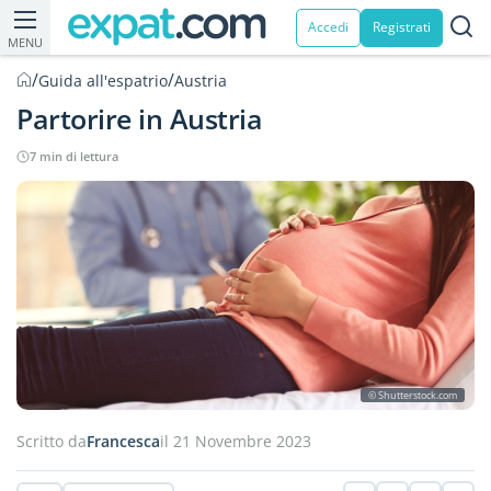
Accedi
Registrati
MENU
/
/
Guida all'espatrio
Austria
Partorire in Austria
7 min di lettura
© Shutterstock.com
Scritto da
Francesca
il 21 Novembre 2023