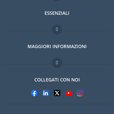
ESSENZIALI
Forum per expat
MAGGIORI INFORMAZIONI
Guida per expat
Domande frequenti
Lavori all'estero
COLLEGATI CON NOI