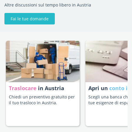
Altre discussioni sul tempo libero in Austria
Fai le tue domande
Traslocare
in Austria
Apri un
conto in
Chiedi un preventivo gratuito per
Scegli una banca che s
il tuo trasloco in Austria.
tue esigenze di espatr