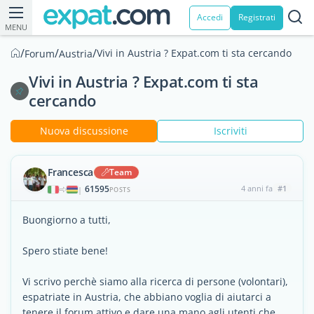
Accedi
Registrati
MENU
/
/
/
Vivi in Austria ? Expat.com ti sta cercando
Forum
Austria
Vivi in Austria ? Expat.com ti sta
cercando
Nuova discussione
Iscriviti
Francesca
Team
61595
4 anni fa
#1
|
POSTS
Buongiorno a tutti,
Spero stiate bene!
Vi scrivo perchè siamo alla ricerca di persone (volontari),
espatriate in Austria, che abbiano voglia di aiutarci a
tenere il forum attivo e dare una mano agli utenti che