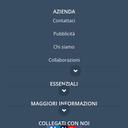
AZIENDA
Contattaci
Pubblicità
Chi siamo
Collaborazioni
ESSENZIALI
Forum per expat
MAGGIORI INFORMAZIONI
Guida per expat
Domande frequenti
Lavori all'estero
COLLEGATI CON NOI
Esperti