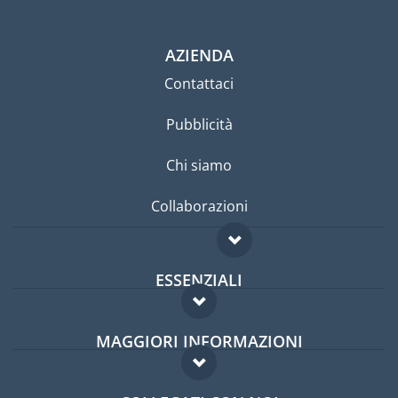
AZIENDA
Contattaci
Pubblicità
Chi siamo
Collaborazioni
ESSENZIALI
Forum per expat
MAGGIORI INFORMAZIONI
Guida per expat
Domande frequenti
Lavori all'estero