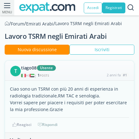
Accedi
Registrati
MENU
/
/
/
Lavoro TSRM negli Emirati Arabi
Forum
Emirati Arabi
Lavoro TSRM negli Emirati Arabi
Nuova discussione
Iscriviti
tiago08
Utente
T
1
2 anni fa
#1
|
POSTS
Ciao sono un TSRM con più 20 anni di esperienza in
radiologia tradizionale,RM TAC e senologia.
Vorrei sapere per piacere i requisiti per poter esercitare
la mia professione.Grazie
Reagisci
Rispondi