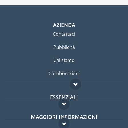
AZIENDA
Contattaci
Pubblicità
Chi siamo
Collaborazioni
ESSENZIALI
Forum per expat
MAGGIORI INFORMAZIONI
Guida per expat
Domande frequenti