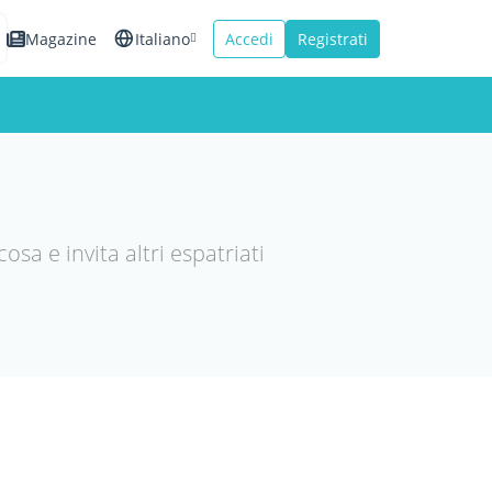
Magazine
Italiano
Accedi
Registrati
English
Español
Français
sa e invita altri espatriati