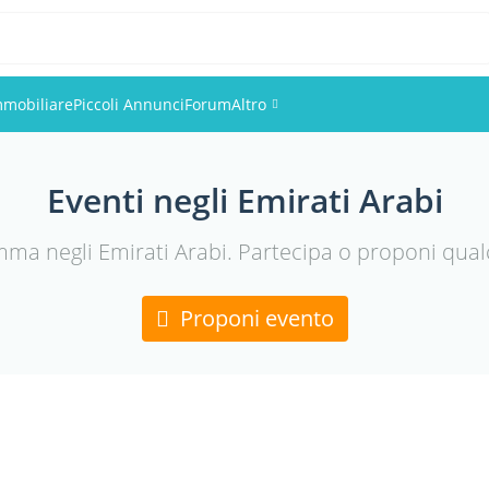
mmobiliare
Piccoli Annunci
Forum
Altro
Eventi
Eventi negli Emirati Arabi
Utenti
mma negli Emirati Arabi. Partecipa o proponi qualco
Foto
Proponi evento