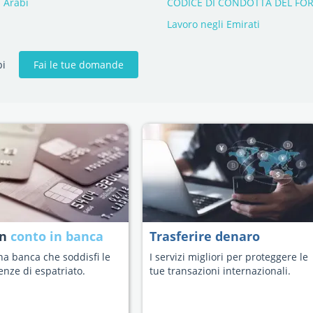
i Arabi
CODICE DI CONDOTTA DEL FOR
Lavoro negli Emirati
Fai le tue domande
bi
un
conto in banca
Trasferire denaro
na banca che soddisfi le
I servizi migliori per proteggere le
enze di espatriato.
tue transazioni internazionali.