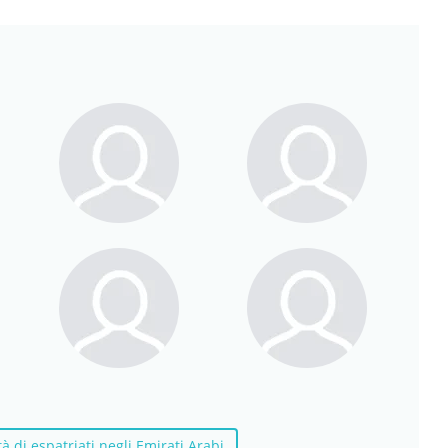
à di espatriati negli Emirati Arabi