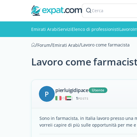
Cerca
Emirati Arabi
Servizi
Elenco di professionisti
Lavoro
I
/
/
/
Lavoro come farmacista
Forum
Emirati Arabi
Lavoro come farmacis
pierluigidipace
Utente
P
1
|
POSTS
Sono in farmacista, in Italia lavoro presso una 
vorreii capire di più sulle opportunità per me e