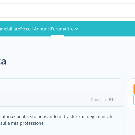
mmobiliare
Piccoli Annunci
Forum
Altro
Eventi
Utenti
ta
Foto
#1
2 anni fa
multinazionale, sto pensando di trasferirmi negli emirati,
 sulla mia professione