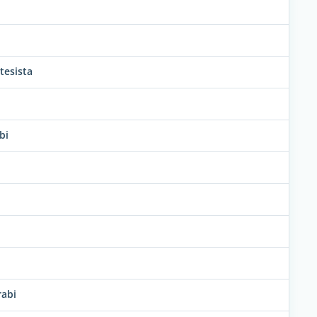
tesista
bi
rabi