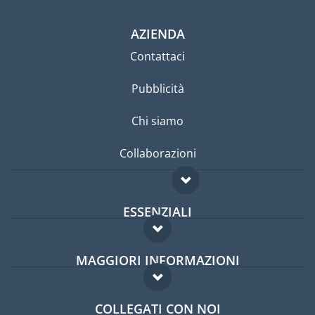
AZIENDA
Contattaci
Pubblicità
Chi siamo
Collaborazioni
ESSENZIALI
Forum per expat
MAGGIORI INFORMAZIONI
Guida per expat
Domande frequenti
Lavori all'estero
COLLEGATI CON NOI
Esperti