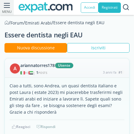
Accedi
Registrati
MENU
/
/
/
Essere dentista negli EAU
Forum
Emirati Arabi
Essere dentista negli EAU
Nuova discussione
Iscriviti
ariannatorres178
Utente
A
1
3 anni fa
#1
|
POSTS
Ciao a tutti, sono Andrea, un quasi dentista italiano e
post Laura ( estate 2023) mi piacerebbe trasferirmi negli
Emirati arabi ed iniziare a lavorare lì. Sapete quali sono
gli step da fare , se bisogna sostenere degli esami?
Grazie a chi risponderà
Reagisci
Rispondi