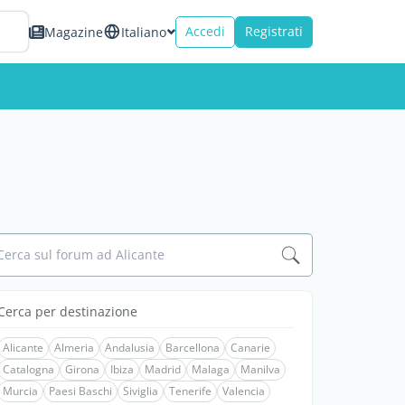
Accedi
Registrati
Magazine
Italiano
Cerca sul forum ad Alicante
Cerca per destinazione
Alicante
Almeria
Andalusia
Barcellona
Canarie
Catalogna
Girona
Ibiza
Madrid
Malaga
Manilva
Murcia
Paesi Baschi
Siviglia
Tenerife
Valencia