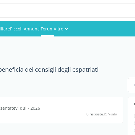
liare
Piccoli Annunci
Forum
Altro
Eventi
Utenti
neficia dei consigli degli espatriati
Foto
sentatevi qui - 2026
0 risposte
35 Visita