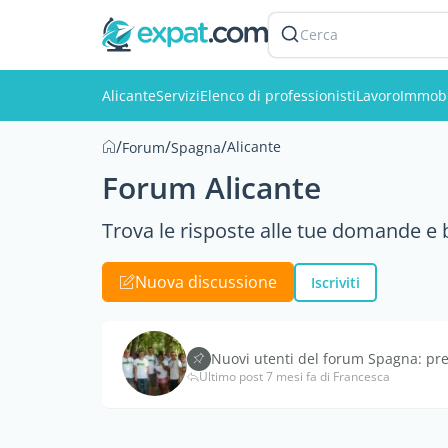
Cerca
Alicante
Servizi
Elenco di professionisti
Lavoro
Immobi
/
/
/
Alicante
Forum
Spagna
Forum Alicante
Trova le risposte alle tue domande e be
Nuova discussione
Iscriviti
Nuovi utenti del forum Spagna: pre
Ultimo post 7 mesi fa di Francesca