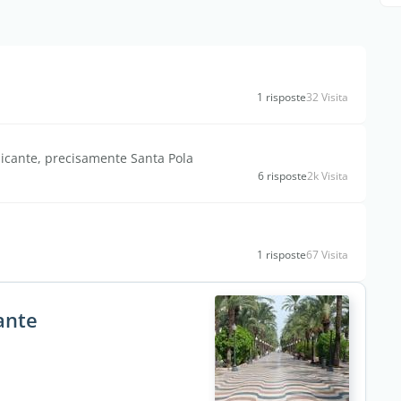
1 risposte
32 Visita
licante, precisamente Santa Pola
6 risposte
2k Visita
1 risposte
67 Visita
ante