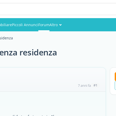
biliare
Piccoli Annunci
Forum
Altro
Eventi
esidenza
Utenti
senza residenza
Foto
#1
7 anni fa