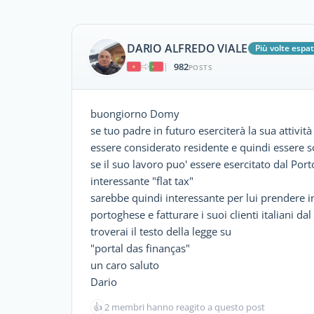
DARIO ALFREDO VIALE
Più volte espat
982
|
POSTS
buongiorno Domy
se tuo padre in futuro eserciterà la sua attività
essere considerato residente e quindi essere s
se il suo lavoro puo' essere esercitato dal Por
interessante "flat tax"
sarebbe quindi interessante per lui prendere in 
portoghese e fatturare i suoi clienti italiani da
troverai il testo della legge su
"portal das finanças"
un caro saluto
Dario
👍
2 membri hanno reagito a questo post