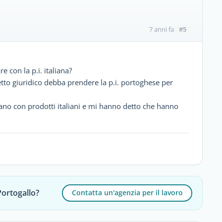
#5
7 anni fa
 con la p.i. italiana?
getto giuridico debba prendere la p.i. portoghese per
no con prodotti italiani e mi hanno detto che hanno
Portogallo?
Contatta un'agenzia per il lavoro