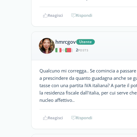
Reagisci
Rispondi
hmrcgov
Utente
2
|
POSTS
Qualcuno mi corregga.. Se comincia a passare 
a prescindere da quanto guadagna anche se gu
tasse con una partita IVA italiana? A parte il p
la residenza fiscale dall'italia, per cui serve ch
nucleo affettivo..
Reagisci
Rispondi