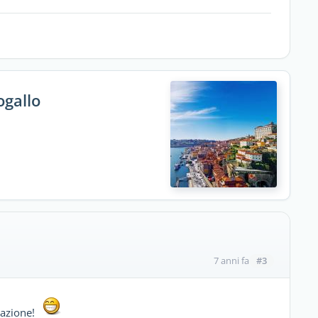
ogallo
#3
7 anni fa
razione!