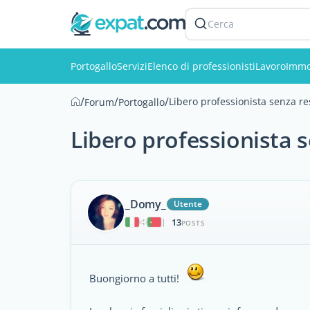
Cerca
Portogallo
Servizi
Elenco di professionisti
Lavoro
Immo
/
/
/
Libero professionista senza r
Forum
Portogallo
Libero professionista 
_Domy_
Utente
13
|
POSTS
Buongiorno a tutti!