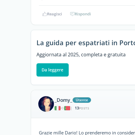
Reagisci
Rispondi
La guida per espatriati in Port
Aggiornata al 2025, completa e gratuita
Da leggere
_Domy_
Utente
13
|
POSTS
Grazie mille Dario! Lo prenderemo in conside