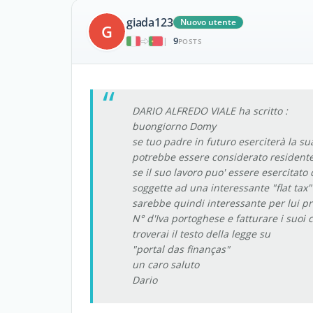
giada123
Nuovo utente
G
9
|
POSTS
DARIO ALFREDO VIALE ha scritto :
buongiorno Domy
se tuo padre in futuro eserciterà la sua 
potrebbe essere considerato residente
se il suo lavoro puo' essere esercitato 
soggette ad una interessante "flat tax"
sarebbe quindi interessante per lui pre
N° d'Iva portoghese e fatturare i suoi c
troverai il testo della legge su
"portal das finanças"
un caro saluto
Dario