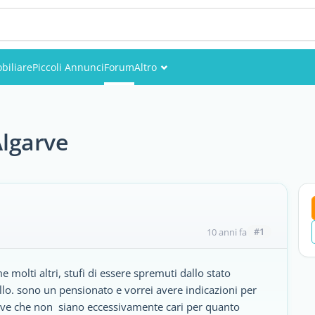
biliare
Piccoli Annunci
Forum
Altro
Eventi
Utenti
Algarve
Foto
#1
10 anni fa
e molti altri, stufi di essere spremuti dallo stato
allo. sono un pensionato e vorrei avere indicazioni per
garve che non siano eccessivamente cari per quanto