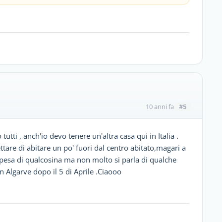
#5
10 anni fa
tti , anch'io devo tenere un'altra casa qui in Italia .
are di abitare un po' fuori dal centro abitato,magari a
spesa di qualcosina ma non molto si parla di qualche
in Algarve dopo il 5 di Aprile .Ciaooo