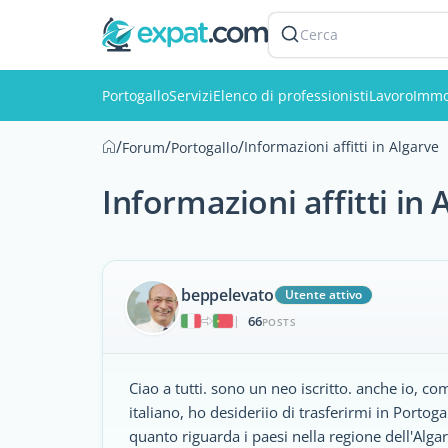
Cerca
Portogallo
Servizi
Elenco di professionisti
Lavoro
Immo
/
/
/
Informazioni affitti in Algarve
Forum
Portogallo
Informazioni affitti in 
beppelevato
Utente attivo
66
|
POSTS
Ciao a tutti. sono un neo iscritto. anche io, com
italiano, ho desideriio di trasferirmi in Portog
quanto riguarda i paesi nella regione dell'Al