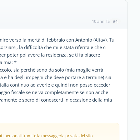
#4
10 anni fa
enire verso la mertà di febbraio con Antonio (Altav). Tu
ziarsi, la difficoltà che mi è stata riferita e che ci
er poter poi avere la residenza. se ti fa piacere
a mia: *
iccolo, sia perchè sono da solo (mia moglie verrà
 e ha degli impegni che deve portare a termine) sia
n Italia continuo ad averle e quindi non posso ecceder
ntaggio fiscale se ne va completamente se non anche
vamente e spero di conoscerti in occasione della mia
ti personali tramite la messaggeria privata del sito