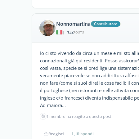
Nonnomartina
Contributore
132
|
POSTS
Io ci sto vivendo da circa un mese e mi sto all
connazionali già qui residenti. Posso assicurarV
così vasta, specie se si predilige una sistemazi
veramente piacevole se non addirittura affascin
non fare (come si suol dire) le cose facili: il 
il portoghese (nei ristoranti e nelle attività co
inglese e/o francese) diventa indispensabile per 
Ad maiora...
👍
1 membro ha reagito a questo post
Reagisci
Rispondi