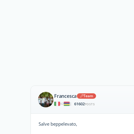
Francesca
Team
61602
|
POSTS
Salve beppelevato,