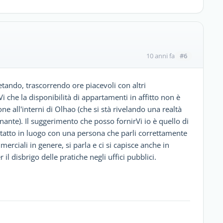
#6
10 anni fa
ietando, trascorrendo ore piacevoli con altri
i che la disponibilità di appartamenti in affitto non è
one all'interni di Olhao (che si stà rivelando una realtà
ante). Il suggerimento che posso fornirVi io è quello di
contatto in luogo con una persona che parli correttamente
mmerciali in genere, si parla e ci si capisce anche in
il disbrigo delle pratiche negli uffici pubblici.