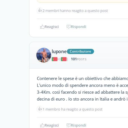
👍
2 membri hanno reagito a questo post
Reagisci
Rispondi
lupone
Contributore
101
|
POSTS
Contenere le spese è un obiettivo che abbiamo tu
L'unico modo di spendere ancora meno è accett
3-4Km. così facendo si riesce ad abbattere la 
decina di euro . Io sto ancora in Italia e andrò 
👍
1 membro ha reagito a questo post
Reagisci
Rispondi