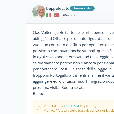
beppelevato
Utente attivo
66
|
POSTS
Ciao Valter. grazie tanto delle info. penso di v
abiti già ad Olhao? per quanto riguarda il consor
vuole un contratto di affitto per ogni persona p
possiamo continuare anche su mail. questa è l
In ogni caso sono interessato ad un alloggio p
saltuariamente perchè non è ancora pensionata
per contenere i costi. Le spese dell'alloggio i
troppo in Portogallo altrimenti alla fine il va
aggiungere euro di tasca mia. Ti ringrazio nuo
prossima visita. Buona serata.
Beppe
Moderato da
Francesca
10 years ago
Motivo: *A tutela della tua privacy comunica da