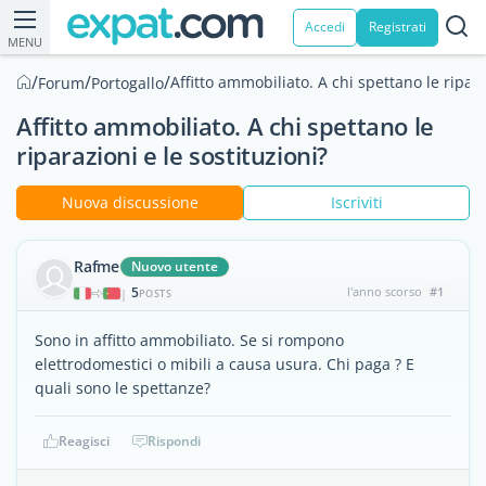
Accedi
Registrati
MENU
/
/
/
Affitto ammobiliato. A chi spettano le ripara
Forum
Portogallo
Affitto ammobiliato. A chi spettano le
riparazioni e le sostituzioni?
Nuova discussione
Iscriviti
Rafme
Nuovo utente
5
l'anno scorso
#1
|
POSTS
Sono in affitto ammobiliato. Se si rompono
elettrodomestici o mibili a causa usura. Chi paga ? E
quali sono le spettanze?
Reagisci
Rispondi