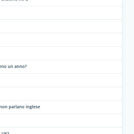
meno un anno?
 non parlano inglese
n UK?