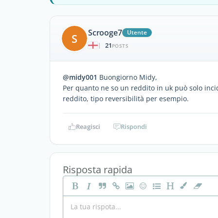
Scrooge7
Utente
S
21
|
POSTS
@midy001
Buongiorno Midy,
Per quanto ne so un reddito in uk può solo inc
reddito, tipo reversibilità per esempio.
Reagisci
Rispondi
Risposta rapida