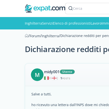
Cerca
Inghilterra
Servizi
Elenco di professionisti
Lavoro
Immo
/
/
/
Dichiarazione redditi per pens
Forum
Inghilterra
Dichiarazione redditi p
midy001
Utente
M
1
|
POSTS
Salve a tutti,
ho ricevuto una lettera dall'INPS dove mi chiedo