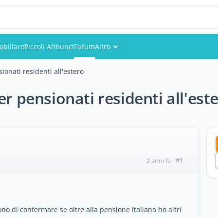
biliare
Piccoli Annunci
Forum
Altro
Eventi
ionati residenti all'estero
Utenti
er pensionati residenti all'est
Foto
#1
2 anni fa
no di confermare se oltre alla pensione italiana ho altri