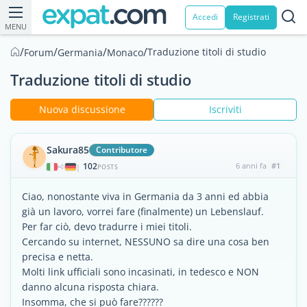
Accedi
Registrati
MENU
/
/
/
/
Traduzione titoli di studio
Forum
Germania
Monaco
Traduzione titoli di studio
Nuova discussione
Iscriviti
Sakura85
Contributore
102
6 anni fa
#1
|
POSTS
Ciao, nonostante viva in Germania da 3 anni ed abbia
già un lavoro, vorrei fare (finalmente) un Lebenslauf.
Per far ciò, devo tradurre i miei titoli.
Cercando su internet, NESSUNO sa dire una cosa ben
precisa e netta.
Molti link ufficiali sono incasinati, in tedesco e NON
danno alcuna risposta chiara.
Insomma, che si può fare??????