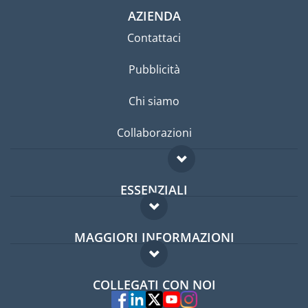
AZIENDA
Contattaci
Pubblicità
Chi siamo
Collaborazioni
ESSENZIALI
Forum per expat
MAGGIORI INFORMAZIONI
Guida per expat
Domande frequenti
Lavori all'estero
COLLEGATI CON NOI
Esperti