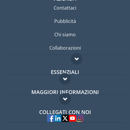
Contattaci
Pubblicità
Chi siamo
Collaborazioni
ESSENZIALI
Forum per expat
MAGGIORI INFORMAZIONI
Guida per expat
Domande frequenti
Lavori all'estero
COLLEGATI CON NOI
Esperti