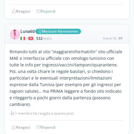
Reagisci
Rispondi
Luna60
Mentore Hammamet
532
4 anni fa
#8
|
POSTS
Rimando tutti al sito “viaggiareinformati/tn” sito ufficiale
MAE e interfaccia ufficiale con omologo tunisino con
tutte le info per ingressi/vaccini/tamponi/quarantene.
Poi, una volta chiare le regole basilari, si chiedono i
particolari e le eventuali interpretazioni/limitazioni
espresse dalla Tunisia (per esempio per gli ingressi per
ragioni salute)… ma PRIMA leggere a fondo sito indicato
e rileggerlo a pochi giorni dalla partenza (possono
cambiare).
👍
1 membro ha reagito a questo post
Reagisci
Rispondi