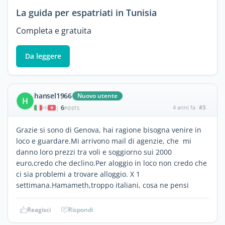
La guida per espatriati in Tunisia
Completa e gratuita
Da leggere
hansel1966
Nuovo utente
H
6
4 anni fa
#3
|
POSTS
Grazie si sono di Genova, hai ragione bisogna venire in
loco e guardare.Mi arrivono mail di agenzie, che mi
danno loro prezzi tra voli e soggiorno sui 2000
euro,credo che declino.Per aloggio in loco non credo che
ci sia problemi a trovare alloggio. X 1
settimana.Hamameth,troppo italiani, cosa ne pensi
Reagisci
Rispondi