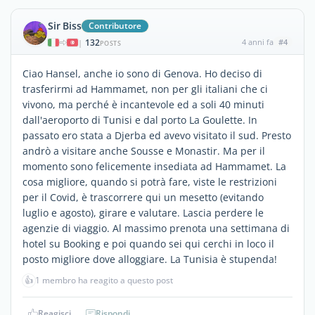
Sir Biss
Contributore
132
4 anni fa
#4
|
POSTS
Ciao Hansel, anche io sono di Genova. Ho deciso di
trasferirmi ad Hammamet, non per gli italiani che ci
vivono, ma perché è incantevole ed a soli 40 minuti
dall'aeroporto di Tunisi e dal porto La Goulette. In
passato ero stata a Djerba ed avevo visitato il sud. Presto
andrò a visitare anche Sousse e Monastir. Ma per il
momento sono felicemente insediata ad Hammamet. La
cosa migliore, quando si potrà fare, viste le restrizioni
per il Covid, è trascorrere qui un mesetto (evitando
luglio e agosto), girare e valutare. Lascia perdere le
agenzie di viaggio. Al massimo prenota una settimana di
hotel su Booking e poi quando sei qui cerchi in loco il
posto migliore dove alloggiare. La Tunisia è stupenda!
👍
1 membro ha reagito a questo post
Reagisci
Rispondi