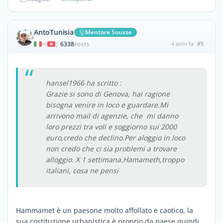
AntoTunisia
Mentore Sousse
6338
4 anni fa
#5
|
POSTS
hansel1966 ha scritto :
Grazie si sono di Genova, hai ragione
bisogna venire in loco e guardare.Mi
arrivono mail di agenzie, che mi danno
loro prezzi tra voli e soggiorno sui 2000
euro,credo che declino.Per aloggio in loco
non credo che ci sia problemi a trovare
alloggio. X 1 settimana.Hamameth,troppo
italiani, cosa ne pensi
Hammamet è un paesone molto affollato e caotico, la
sua costituzione urbanistica è proprio da paese quindi