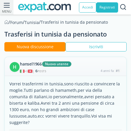
Accedi
Registrati
MENU
/
/
/
Trasferisi in tunisia da pensionato
Forum
Tunisia
Trasferisi in tunisia da pensionato
Nuova discussione
Iscriviti
hansel1966
Nuovo utente
H
6
4 anni fa
#1
|
POSTS
Vorrei trasferirmi in tunisia,sono riuscito a convincere la
moglie.Tutti parlano di hamameth,per via della
comunita di italiani,io personalmente,avrei pensato a
biserta e kaliba.Avrei tra 2 anni una pensione di circa
1300 euro, non ho grandi ambizioni di case
lussuose,auto,ecc vorrei vivere tranquillo.Voi visa mi
suggerite?