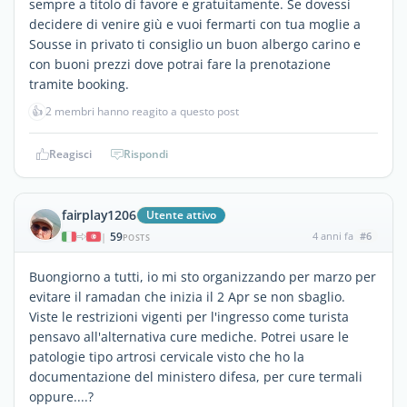
sempre a titolo di favore e gratuitamente. Se dovessi
decidere di venire giù e vuoi fermarti con tua moglie a
Sousse in privato ti consiglio un buon albergo carino e
con buoni prezzi dove potrai fare la prenotazione
tramite booking.
👍
2 membri hanno reagito a questo post
Reagisci
Rispondi
fairplay1206
Utente attivo
59
4 anni fa
#6
|
POSTS
Buongiorno a tutti, io mi sto organizzando per marzo per
evitare il ramadan che inizia il 2 Apr se non sbaglio.
Viste le restrizioni vigenti per l'ingresso come turista
pensavo all'alternativa cure mediche. Potrei usare le
patologie tipo artrosi cervicale visto che ho la
documentazione del ministero difesa, per cure termali
oppure....?