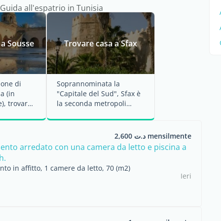
Guida all'espatrio in Tunisia
 a Sousse
Trovare casa a Sfax
ione di
Soprannominata la
a (in
"Capitale del Sud", Sfax è
), trovare
la seconda metropoli
ne sarà
tunisina e il principale
centro ...
د.ت 2,600 mensilmente
nto arredato con una camera da letto e piscina a
h.
o in affitto, 1 camere da letto, 70 (m2)
Ieri