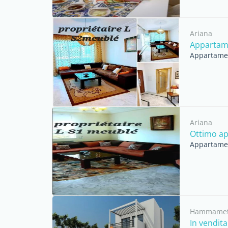
Ariana
Appartame
Appartament
Ariana
Ottimo ap
Appartament
Hammame
In vendit