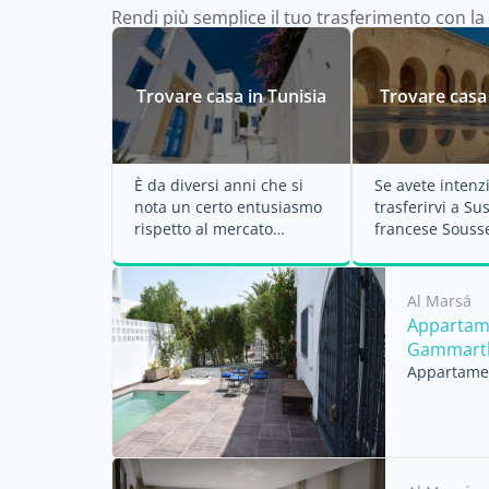
Rendi più semplice il tuo trasferimento con la 
Trovare casa in Tunisia
Trovare casa
È da diversi anni che si
Se avete intenz
nota un certo entusiasmo
trasferirvi a Sus
rispetto al mercato
francese Sousse
immobiliare in Tunisia, in
una sistemazio
...
sicuramente ...
Al Marsá
Appartame
Gammart
Appartament