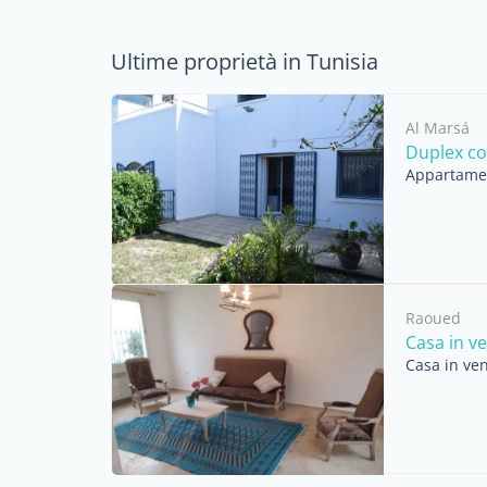
Ultime proprietà in Tunisia
Al Marsá
Duplex co
Appartamen
Raoued
Casa in v
Casa in ven