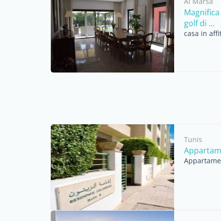
Al Marsá
Magnifica
golf di ...
casa in aff
Tunis
Appartamen
Appartament