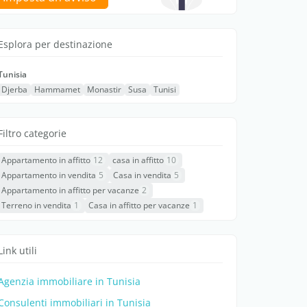
Esplora per destinazione
Tunisia
Djerba
Hammamet
Monastir
Susa
Tunisi
Filtro categorie
Appartamento in affitto
12
casa in affitto
10
Appartamento in vendita
5
Casa in vendita
5
Appartamento in affitto per vacanze
2
Terreno in vendita
1
Casa in affitto per vacanze
1
Link utili
Agenzia immobiliare in Tunisia
Consulenti immobiliari in Tunisia