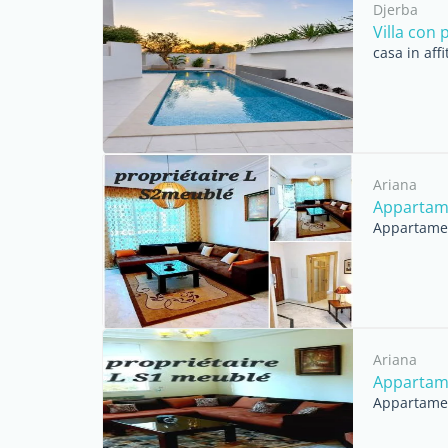
Djerba
Villa con 
casa in aff
Ariana
Appartame
Appartament
Ariana
Appartame
Appartament