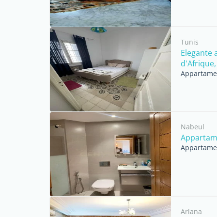
Tunis
Elegante 
d'Afrique, 
Appartament
Nabeul
Appartame
Appartament
Ariana