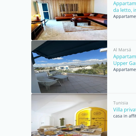
Appartame
da letto, i
Appartament
Al Marsá
Appartame
Upper Ga
Appartamen
Tunisia
Villa priva
casa in aff