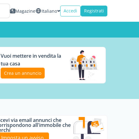
Accedi
Registrati
Magazine
Italiano
Vuoi mettere in vendita la
tua casa
Crea un annuncio
icevi via email annunci che
orrispondono all'immobile che
erchi
Imposta un avviso