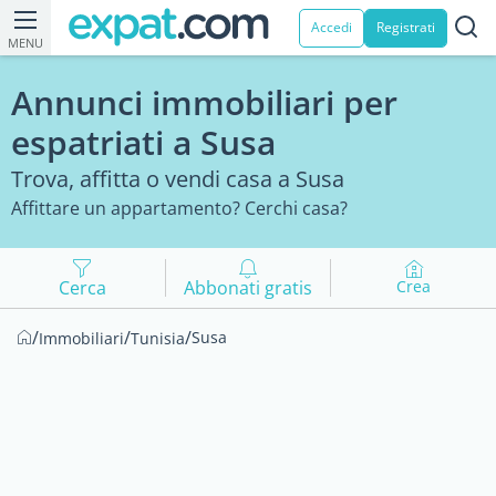
Accedi
Registrati
MENU
Annunci immobiliari per
espatriati a Susa
Trova, affitta o vendi casa a Susa
Affittare un appartamento? Cerchi casa?
Cerca
Abbonati gratis
Crea
/
/
/
Susa
Immobiliari
Tunisia