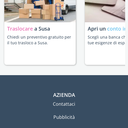
Traslocare
a Susa
Apri un
conto in
Chiedi un preventivo gratuito per
Scegli una banca che 
il tuo trasloco a Susa.
tue esigenze di espat
AZIENDA
Contattaci
Pubblicità