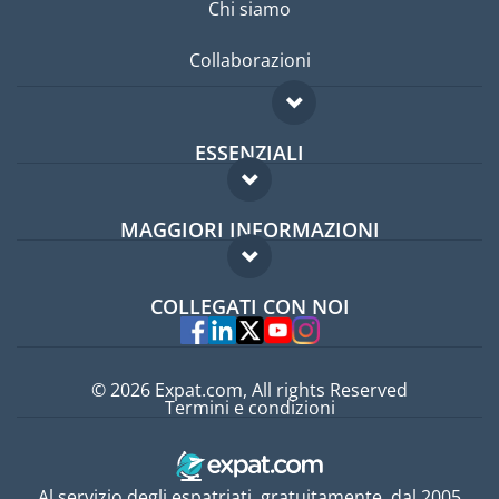
Chi siamo
Collaborazioni
ESSENZIALI
Forum per expat
MAGGIORI INFORMAZIONI
Guida per expat
Domande frequenti
Lavori all'estero
COLLEGATI CON NOI
Esperti
© 2026 Expat.com, All rights Reserved
Termini e condizioni
Al servizio degli espatriati, gratuitamente, dal 2005