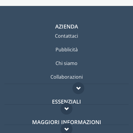
AZIENDA
Contattaci
Pubblicità
Chi siamo
Collaborazioni
ESSENZIALI
Forum per expat
MAGGIORI INFORMAZIONI
Guida per expat
Domande frequenti