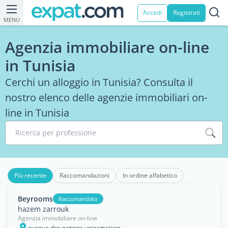
Accedi
Registrati
MENU
Agenzia immobiliare on-line
in Tunisia
Cerchi un alloggio in Tunisia? Consulta il
nostro elenco delle agenzie immobiliari on-
line in Tunisia
Ricerca per professione
Più recente
Raccomandazioni
In ordine alfabetico
Beyrooms
Raccomandato
hazem zarrouk
Agenzia immobiliare on-line
avenue des nations uniesmaison