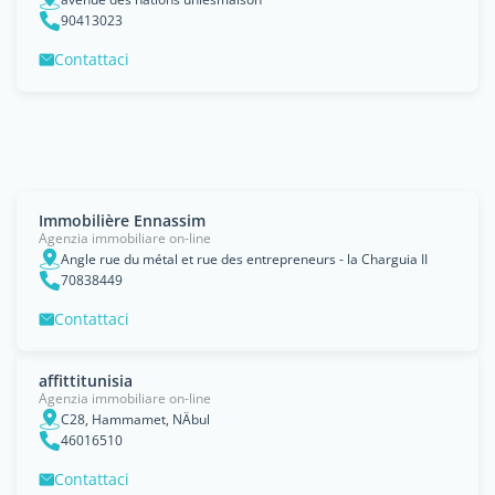
90413023
Contattaci
Immobilière Ennassim
Agenzia immobiliare on-line
Angle rue du métal et rue des entrepreneurs - la Charguia II
70838449
Contattaci
affittitunisia
Agenzia immobiliare on-line
C28, Hammamet, NÄbul
46016510
Contattaci