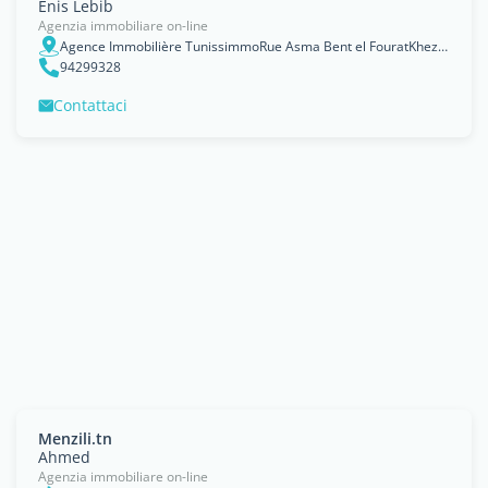
Enis Lebib
Agenzia immobiliare on-line
Agence Immobilière TunissimmoRue Asma Bent el FouratKhezama Ouestwww.tunissimmo.tn
94299328
Contattaci
Menzili.tn
Ahmed
Agenzia immobiliare on-line