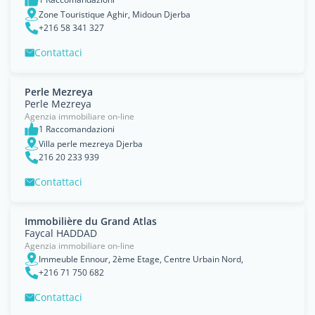
Zone Touristique Aghir, Midoun Djerba
+216 58 341 327
Contattaci
Perle Mezreya
Perle Mezreya
Agenzia immobiliare on-line
1 Raccomandazioni
Villa perle mezreya Djerba
216 20 233 939
Contattaci
Immobilière du Grand Atlas
Faycal HADDAD
Agenzia immobiliare on-line
Immeuble Ennour, 2ème Etage, Centre Urbain Nord,
+216 71 750 682
Contattaci