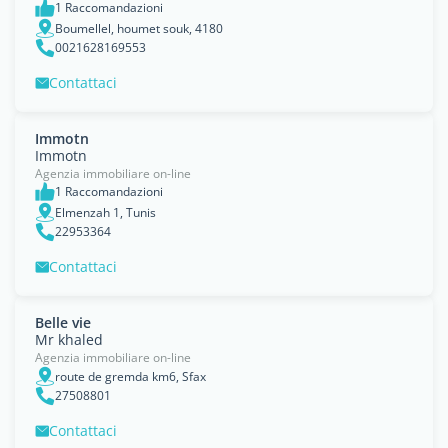
1 Raccomandazioni
Boumellel, houmet souk, 4180
0021628169553
Contattaci
Immotn
Immotn
Agenzia immobiliare on-line
1 Raccomandazioni
Elmenzah 1, Tunis
22953364
Contattaci
Belle vie
Mr khaled
Agenzia immobiliare on-line
route de gremda km6, Sfax
27508801
Contattaci