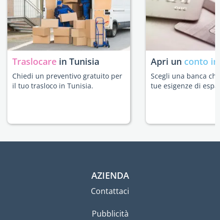
Traslocare
in Tunisia
Apri un
conto in
Chiedi un preventivo gratuito per
Scegli una banca che 
il tuo trasloco in Tunisia.
tue esigenze di espat
AZIENDA
Contattaci
Pubblicità