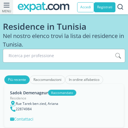
Accedi
Registrati
MENU
Residence in Tunisia
Nel nostro elenco trovi la lista dei residence in
Tunisia.
Ricerca per professione
Più recente
Raccomandazioni
In ordine alfabetico
Sadok Demenageur
Raccomandato
Residence
Rue Tarek ben zied, Ariana
22874984
Contattaci