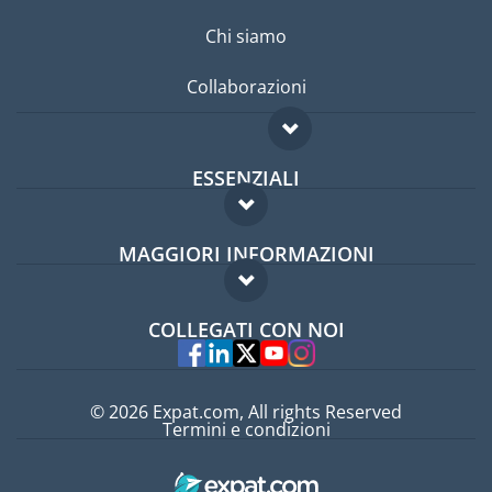
Chi siamo
Collaborazioni
ESSENZIALI
Forum per expat
MAGGIORI INFORMAZIONI
Guida per expat
Domande frequenti
Lavori all'estero
COLLEGATI CON NOI
Esperti
© 2026 Expat.com, All rights Reserved
Termini e condizioni