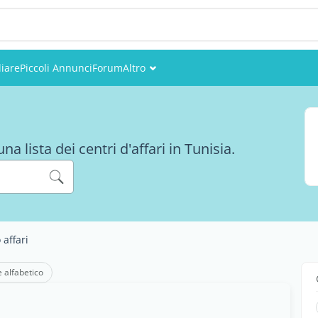
iare
Piccoli Annunci
Forum
Altro
Eventi
Utenti
 lista dei centri d'affari in Tunisia.
Foto
 affari
e alfabetico