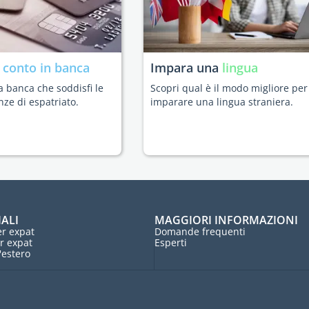
n
conto in banca
Impara una
lingua
a banca che soddisfi le
Scopri qual è il modo migliore per
nze di espatriato.
imparare una lingua straniera.
IALI
MAGGIORI INFORMAZIONI
r expat
Domande frequenti
r expat
Esperti
l'estero