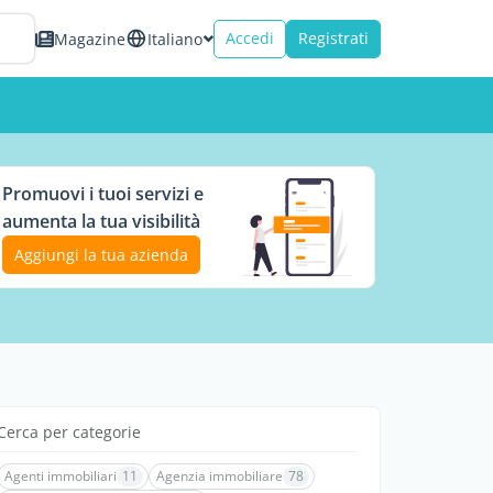
Accedi
Registrati
Magazine
Italiano
Promuovi i tuoi servizi e
aumenta la tua visibilità
Aggiungi la tua azienda
Cerca per categorie
Agenti immobiliari
11
Agenzia immobiliare
78