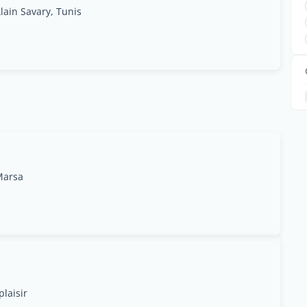
lain Savary, Tunis
Marsa
laisir