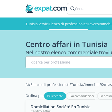
Cerca
Tunisia
Servizi
Elenco di professionisti
Lavoro
Immobil
Centro affari in Tunisia
Nel nostro elenco commerciale trovi una
Ricerca per professione
/
/
/
/
Centro
Elenco di professionisti
Tunisia
Immobili
Ordina per
Più recente
Raccomandazioni
In ordin
Domiciliation Société En Tunisie
Centro affari