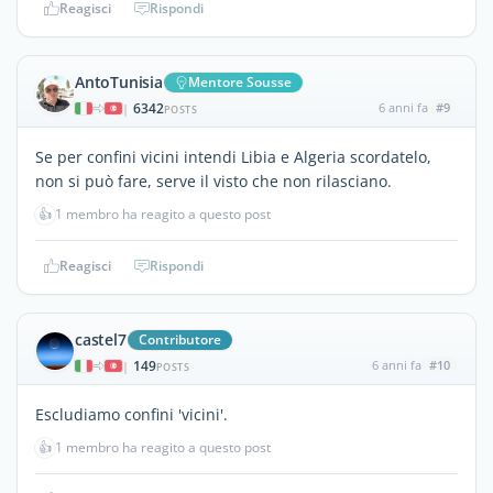
Reagisci
Rispondi
AntoTunisia
Mentore Sousse
6342
6 anni fa
#9
|
POSTS
Se per confini vicini intendi Libia e Algeria scordatelo,
non si può fare, serve il visto che non rilasciano.
👍
1 membro ha reagito a questo post
Reagisci
Rispondi
castel7
Contributore
149
6 anni fa
#10
|
POSTS
Escludiamo confini 'vicini'.
👍
1 membro ha reagito a questo post