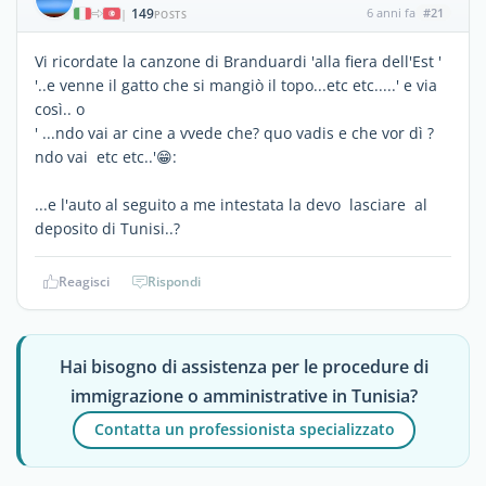
149
6 anni fa
#21
|
POSTS
Vi ricordate la canzone di Branduardi 'alla fiera dell'Est '
'..e venne il gatto che si mangiò il topo...etc etc.....' e via
così.. o
' ...ndo vai ar cine a vvede che? quo vadis e che vor dì ?
ndo vai etc etc..'😁:
...e l'auto al seguito a me intestata la devo lasciare al
deposito di Tunisi..?
Reagisci
Rispondi
Hai bisogno di assistenza per le procedure di
immigrazione o amministrative in Tunisia?
Contatta un professionista specializzato