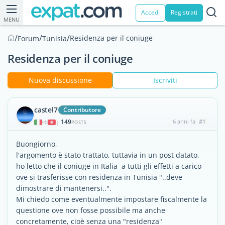
Accedi
Registrati
MENU
/
/
/
Residenza per il coniuge
Forum
Tunisia
Residenza per il coniuge
Nuova discussione
Iscriviti
castel7
Contributore
149
6 anni fa
#1
|
POSTS
Buongiorno,
l'argomento è stato trattato, tuttavia in un post datato,
ho letto che il coniuge in Italia a tutti gli effetti a carico
ove si trasferisse con residenza in Tunisia "..deve
dimostrare di mantenersi..".
Mi chiedo come eventualmente impostare fiscalmente la
questione ove non fosse possibile ma anche
concretamente, cioè senza una "residenza"