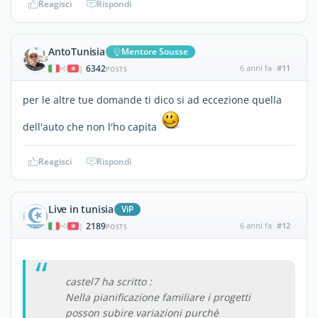
Reagisci
Rispondi
AntoTunisia
Mentore Sousse
6342
6 anni fa
#11
|
POSTS
per le altre tue domande ti dico si ad eccezione quella
dell'auto che non l'ho capita
Reagisci
Rispondi
Live in tunisia
ViP
2189
6 anni fa
#12
|
POSTS
castel7 ha scritto :
Nella pianificazione familiare i progetti
posson subire variazioni purchè