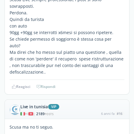
sovrapposti.
Perdona.
Quindi da turista
con auto
90gg +90gg se interrotti x6mesi si possono ripetere.
Se chiede permesso di soggiorno è stessa cosa per
auto?
Ma direi che ho messo sul piatto una questione , quella
di come non 'perdere' il recupero spese ristrutturazione
, non trascurabile pur nel conto dei vantaggi di una
defiscalizzazione..
Reagisci
Rispondi
Live in tunisia
ViP
2189
6 anni fa
#16
|
POSTS
Scusa ma no ti seguo.