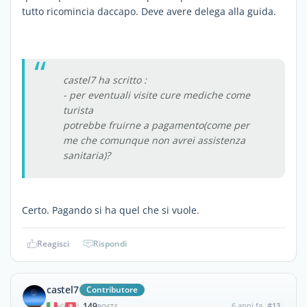
tutto ricomincia daccapo. Deve avere delega alla guida.
castel7 ha scritto :
- per eventuali visite cure mediche come
turista
potrebbe fruirne a pagamento(come per
me che comunque non avrei assistenza
sanitaria)?
Certo. Pagando si ha quel che si vuole.
Reagisci
Rispondi
castel7
Contributore
149
6 anni fa
#13
|
POSTS