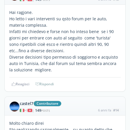
Hai ragjone.
Ho letto i vari interventi su qsto forum per le auto,
materia complessa.
Infatti mi chiedevo e forse non ho inteso bene se i 90
giorni per entrare con auto al seguito come 'turista'
sono ripetibili cioè esco e rientro quindi altri 90, 90
etc...fino a diverse decisioni.
Diverse decisioni tipo permesso di soggiorno e acquisto
auto in Tunisia, che dal forum sul tema sembra ancora
la soluzione migliore.
Reagisci
Rispondi
castel7
Contributore
149
6 anni fa
#14
|
POSTS
Molto chiaro direi
Sto realizzando razionalmente su quanto detto che