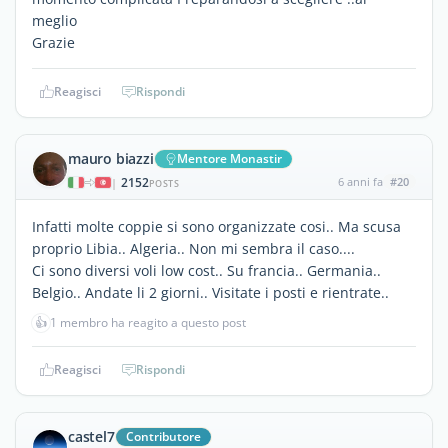
meglio
Grazie
Reagisci
Rispondi
mauro biazzi
Mentore Monastir
2152
6 anni fa
#20
|
POSTS
Infatti molte coppie si sono organizzate cosi.. Ma scusa
proprio Libia.. Algeria.. Non mi sembra il caso....
Ci sono diversi voli low cost.. Su francia.. Germania..
Belgio.. Andate li 2 giorni.. Visitate i posti e rientrate..
👍
1 membro ha reagito a questo post
Reagisci
Rispondi
castel7
Contributore