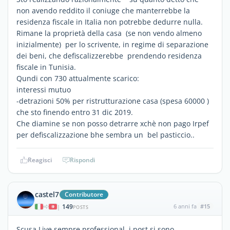
non avendo reddito il coniuge che manterrebbe la
residenza fiscale in Italia non potrebbe dedurre nulla.
Rimane la proprietà della casa (se non vendo almeno
inizialmente) per lo scrivente, in regime di separazione
dei beni, che defiscalizzerebbe prendendo residenza
fiscale in Tunisia.
Qundi con 730 attualmente scarico:
interessi mutuo
-detrazioni 50% per ristrutturazione casa (spesa 60000 )
che sto finendo entro 31 dic 2019.
Che diamine se non posso detrarre xchè non pago Irpef
per defiscalizzazione bhe sembra un bel pasticcio..
Reagisci
Rispondi
castel7
Contributore
149
6 anni fa
#15
|
POSTS
Scusa Live sempre professional, i post si sono