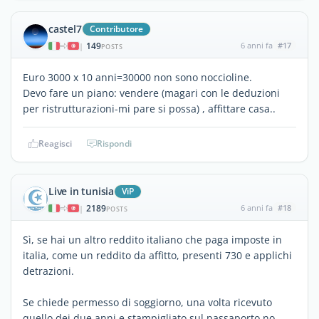
castel7
Contributore
149
6 anni fa
#17
|
POSTS
Euro 3000 x 10 anni=30000 non sono noccioline.
Devo fare un piano: vendere (magari con le deduzioni
per ristrutturazioni-mi pare si possa) , affittare casa..
Reagisci
Rispondi
Live in tunisia
ViP
2189
6 anni fa
#18
|
POSTS
Sì, se hai un altro reddito italiano che paga imposte in
italia, come un reddito da affitto, presenti 730 e applichi
detrazioni.
Se chiede permesso di soggiorno, una volta ricevuto
quello dei due anni e stampigliato sul passaporto no,