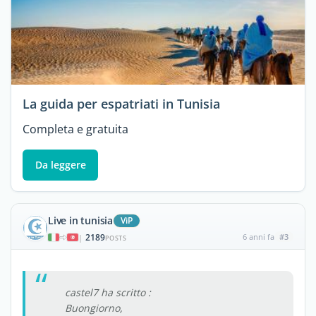
La guida per espatriati in Tunisia
Completa e gratuita
Da leggere
Live in tunisia
ViP
2189
6 anni fa
#3
|
POSTS
castel7 ha scritto :
Buongiorno,