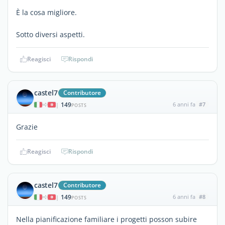
È la cosa migliore.
Sotto diversi aspetti.
Reagisci
Rispondi
castel7
Contributore
149
6 anni fa
#7
|
POSTS
Grazie
Reagisci
Rispondi
castel7
Contributore
149
6 anni fa
#8
|
POSTS
Nella pianificazione familiare i progetti posson subire