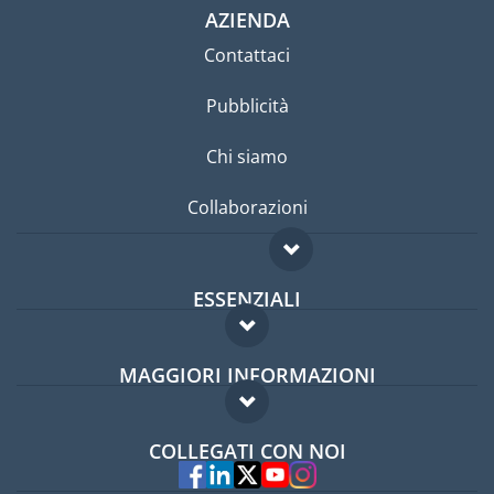
AZIENDA
Contattaci
Pubblicità
Chi siamo
Collaborazioni
ESSENZIALI
Forum per expat
MAGGIORI INFORMAZIONI
Guida per expat
Domande frequenti
Lavori all'estero
COLLEGATI CON NOI
Esperti