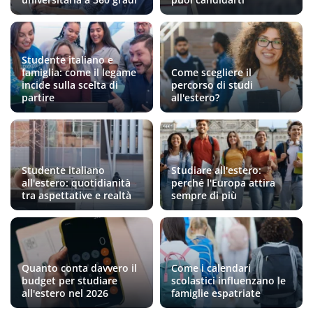
Studente italiano e
famiglia: come il legame
Come scegliere il
incide sulla scelta di
percorso di studi
partire
all'estero?
Studente italiano
Studiare all'estero:
all'estero: quotidianità
perché l'Europa attira
tra aspettative e realtà
sempre di più
Quanto conta davvero il
Come i calendari
budget per studiare
scolastici influenzano le
all'estero nel 2026
famiglie espatriate