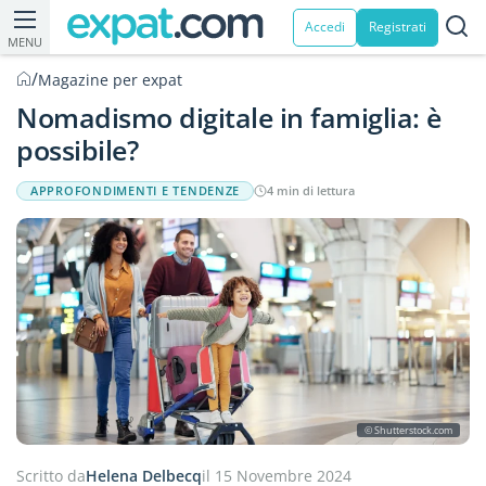
Accedi
Registrati
MENU
/
Magazine per expat
Nomadismo digitale in famiglia: è
possibile?
APPROFONDIMENTI E TENDENZE
4 min di lettura
© Shutterstock.com
Scritto da
Helena Delbecq
il 15 Novembre 2024