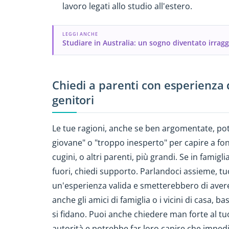
lavoro legati allo studio all'estero.
LEGGI ANCHE
Studiare in Australia: un sogno diventato irragg
Chiedi a parenti con esperienza di
genitori
Le tue ragioni, anche se ben argomentate, po
giovane" o "troppo inesperto" per capire a fond
cugini, o altri parenti, più grandi. Se in famig
fuori, chiedi supporto. Parlandoci assieme, 
un'esperienza valida e smetterebbero di avere
anche gli amici di famiglia o i vicini di casa, b
si fidano. Puoi anche chiedere man forte al t
autorità e potrebbe far loro capire che impedirt