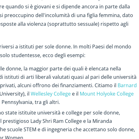
ire quando si è giovani e si dipende ancora in parte dalla
si preoccupino dell'incolumità di una figlia femmina, dato
poste alla violenza (soprattutto sessuale) rispetto agli
riversi a istituti per sole donne. In molti Paesi del mondo
 solo studentesse, ecco degli esempi:
alle donne, la maggior parte dei quali è elencata nella
 di istituti di arti liberali valutati quasi al pari delle università
rivati, alcuni offrono dei finanziamenti. Citiamo il
Barnard
niversity), il
Wellesley College
e il
Mount Holyoke College
 Pennsylvania, tra gli altri.
 state istituite università e college per sole donne,
 il prestigioso Lady Shri Ram College e la Miranda
nche scuole STEM e di ingegneria che accettano solo donne,
 for Women.