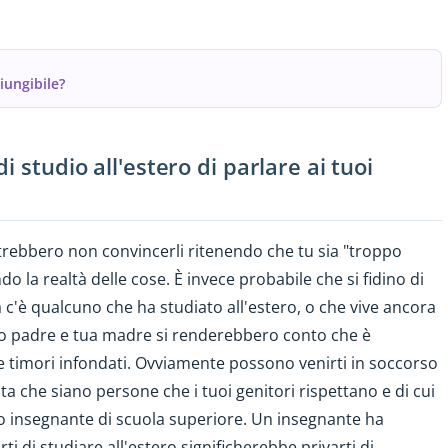
iungibile?
 studio all'estero di parlare ai tuoi
trebbero non convincerli ritenendo che tu sia "troppo
o la realtà delle cose. È invece probabile che si fidino di
lia c'è qualcuno che ha studiato all'estero, o che vive ancora
tuo padre e tua madre si renderebbero conto che è
 timori infondati. Ovviamente possono venirti in soccorso
asta che siano persone che i tuoi genitori rispettano e di cui
uo insegnante di scuola superiore. Un insegnante ha
i di studiare all'estero significherebbe privarti di