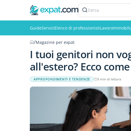
Cerca
Guide
Servizi
Elenco di professionisti
Lavoro
Immobili
/
Magazine per expat
I tuoi genitori non vo
all'estero? Ecco come
APPROFONDIMENTI E TENDENZE
5 min di lettura