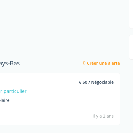
ays-Bas
Créer une alerte
€ 50 / Négociable
 particulier
laire
il y a 2 ans