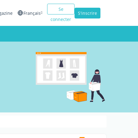
Se
gazine
Français
S'inscrire
connecter
English
Español
Italiano