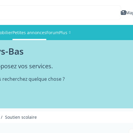
Ma
bilier
Petites annonces
Forum
Plus
ys-Bas
Événements
oposez vos services.
Membres
s recherchez quelque chose ?
Photos
Soutien scolaire