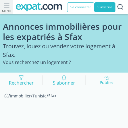
Se connecter
S'inscrire
MENU
Annonces immobilières pour
les expatriés à Sfax
Trouvez, louez ou vendez votre logement à
Sfax.
Vous recherchez un logement ?
Rechercher
S'abonner
Publiez
/
/
/
Sfax
Immobilier
Tunisie