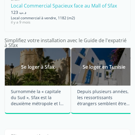
Local Commercial Spacieux face au Mall of Sfax
د.ت 123
Local commercial à vendre, 1182 (m2)
il y a 9 mois
Simplifiez votre installation avec le Guide de l'expatrié
à Sfax
Se loger à Sfax
Se loger en Tunisie
Surnommée la « capitale
Depuis plusieurs années,
du Sud », Sfax est la
les ressortissants
deuxième métropole et le
étrangers semblent être
...
plus enclins à ...