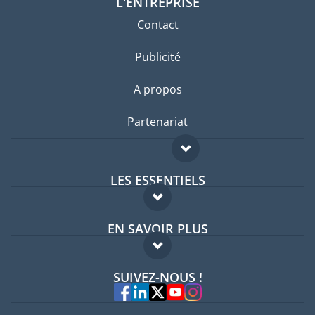
L'ENTREPRISE
Contact
Publicité
A propos
Partenariat
LES ESSENTIELS
Forum expatriés
EN SAVOIR PLUS
Guides pays
FAQ
Offres d'emploi
SUIVEZ-NOUS !
Experts