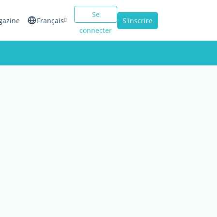
Se
gazine
Français
S'inscrire
connecter
English
Español
Italiano