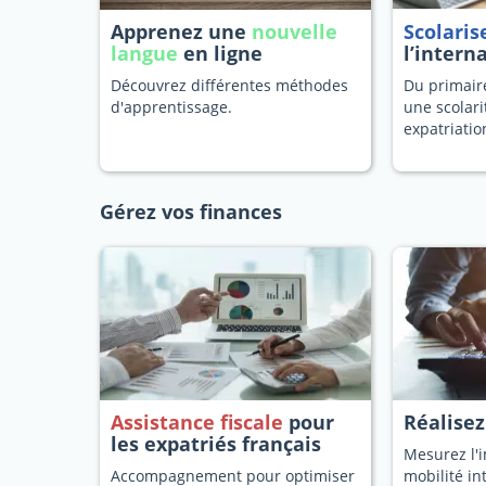
Apprenez une
nouvelle
Scolaris
langue
en ligne
l’intern
Découvrez différentes méthodes
Du primaire
d'apprentissage.
une scolari
expatriatio
Gérez vos finances
Assistance fiscale
pour
Réalise
les expatriés français
Mesurez l'i
Accompagnement pour optimiser
mobilité in