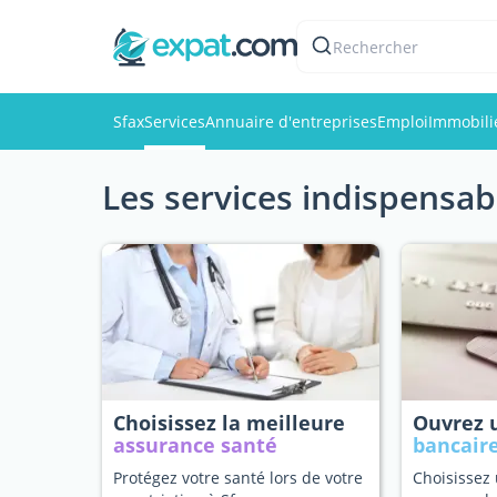
Rechercher
Sfax
Services
Annuaire d'entreprises
Emploi
Immobili
Les services indispensab
Choisissez la meilleure
Ouvrez
assurance santé
bancair
Protégez votre santé lors de votre
Choisissez