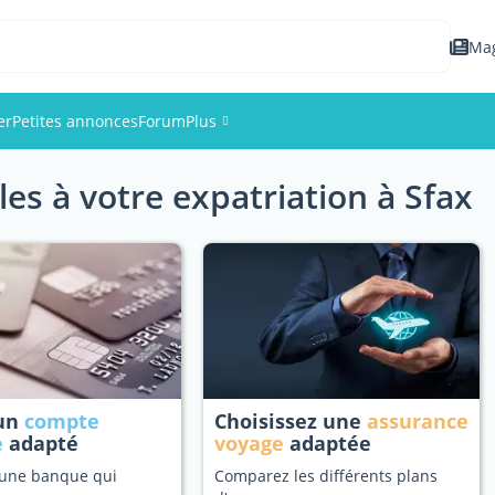
Ma
er
Petites annonces
Forum
Plus
les à votre expatriation à Sfax
Événements
Membres
Photos
 un
compte
Choisissez une
assurance
e
adapté
voyage
adaptée
 une banque qui
Comparez les différents plans